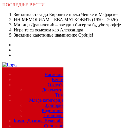
ПОСЛЕДЊЕ
ВЕСТИ
Звездина стаза до Евролиге преко Чешке и Мађарске
ИН МЕМОРИАМ – ЕВА МАТКОВИЋ (1950 – 2026)
Милица Драгичевић – звездин бисер за будуће трофеје
Играјте са осмехом као Александра
Звездине кадеткиње шампионке Србије!
Насловна
Вести
О клубу
Документа
Тим
Млађе категорије
Јуниорке
Кадеткиње
Пионирке
Камп „Драгана Вуковић“
Спонзори