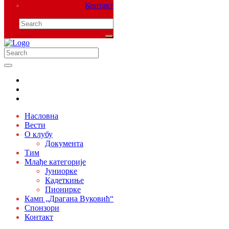
Контакт
Насловна
Вести
О клубу
Документа
Тим
Млађе категорије
Јуниорке
Кадеткиње
Пионирке
Камп „Драгана Вуковић“
Спонзори
Контакт