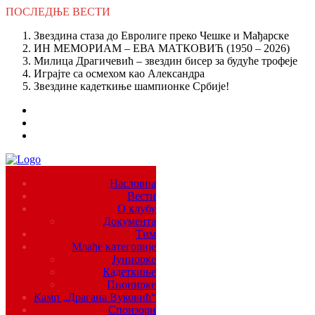
ПОСЛЕДЊЕ
ВЕСТИ
Звездина стаза до Евролиге преко Чешке и Мађарске
ИН МЕМОРИАМ – ЕВА МАТКОВИЋ (1950 – 2026)
Милица Драгичевић – звездин бисер за будуће трофеје
Играјте са осмехом као Александра
Звездине кадеткиње шампионке Србије!
Насловна
Вести
О клубу
Документа
Тим
Млађе категорије
Јуниорке
Кадеткиње
Пионирке
Камп „Драгана Вуковић“
Спонзори