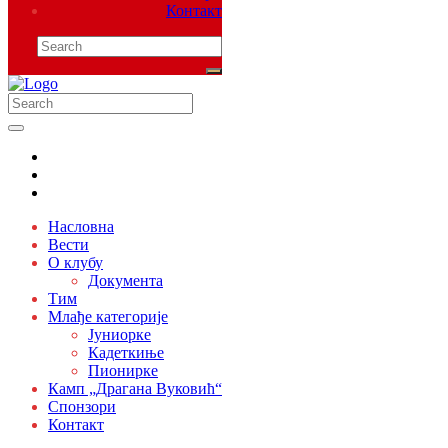
Контакт
Насловна
Вести
О клубу
Документа
Тим
Млађе категорије
Јуниорке
Кадеткиње
Пионирке
Камп „Драгана Вуковић“
Спонзори
Контакт