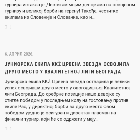
турнира истакла је:„Честитам мојим девојкама на освојеном
турниру и великој борби на терену! Такође, честитке
екипама из Словеније и Словачке, као и…
0
6. АПРИЛ 2026.
JУНИОРСКА ЕКИПА KKŽ ЦРВЕНА ЗВЕЗДА ОСВОЈИЛА
ДРУГО МЕСТО У КВАЛИТЕТНОЈ ЛИГИ БЕОГРАДА
Јуниорска екипа KKŽ Црвена звезда остварила је велики
успех освојивши друго место у овогодишњој Квалитетној
лиги Београда. До сребрне позиције наше девојке су
стигле победом у последњем колу на гостовању против
екипе Рас, у директној борби за друго место.Овом
победом уједно је осигуран и директан пласман на
финални турнир, који ће се одржати у мају…
0