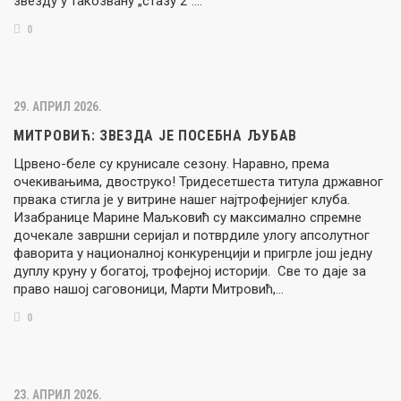
звезду у такозвану „стазу 2“….
0
29. АПРИЛ 2026.
МИТРОВИЋ: ЗВЕЗДА ЈЕ ПОСЕБНА ЉУБАВ
Црвено-беле су крунисале сезону. Наравно, према
очекивањима, двоструко! Тридесетшеста титула државног
првака стигла је у витрине нашег најтрофејнијег клуба.
Изабранице Марине Маљковић су максимално спремне
дочекале завршни серијал и потврдиле улогу апсолутног
фаворита у националној конкуренцији и пригрле још једну
дуплу круну у богатој, трофејној историји. Све то даје за
право нашој саговоници, Марти Митровић,…
0
23. АПРИЛ 2026.