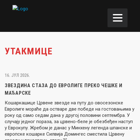
УТАКМИЦЕ
16. ЈУЛ 2026.
ЗВЕЗДИНА СТАЗА ДО ЕВРОЛИГЕ ПРЕКО ЧЕШКЕ И
МАЂАРСКЕ
Кошаркашице Црвене звезде на путу до овосезонске
Евролиге мораће да остваре две победе на гостовањима у
року од само седам дана у другој половини септембра. У
случају једног пораза, за црвено-беле је обезбеђен наступ
у Еврокупу. Жребом је данас у Минхену легенда шпанске и
европске кошарке Силвија Домингес сместила Црвену