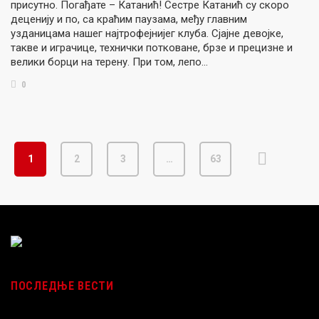
присутно. Погађате – Катанић! Сестре Катанић су скоро
деценију и по, са краћим паузама, међу главним
узданицама нашег најтрофејнијег клуба. Сјајне девојке,
такве и играчице, технички потковане, брзе и прецизне и
велики борци на терену. При том, лепо…
0
1
2
3
…
63
ПОСЛЕДЊЕ ВЕСТИ