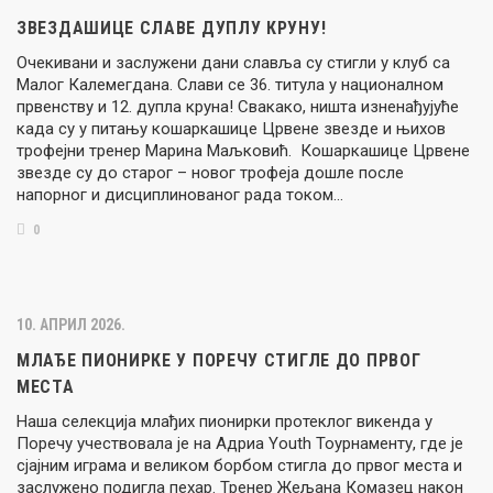
ЗВЕЗДАШИЦЕ СЛАВЕ ДУПЛУ КРУНУ!
Очекивани и заслужени дани славља су стигли у клуб са
Малог Калемегдана. Слави се 36. титула у националном
првенству и 12. дупла круна! Свакако, ништа изненађујуће
када су у питању кошаркашице Црвене звезде и њихов
трофејни тренер Марина Маљковић. Кошаркашице Црвене
звезде су до старог – новог трофеја дошле после
напорног и дисциплинованог рада током…
0
10. АПРИЛ 2026.
МЛАЂЕ ПИОНИРКЕ У ПОРЕЧУ СТИГЛЕ ДО ПРВОГ
МЕСТА
Наша селекција млађих пионирки протеклог викенда у
Поречу учествовала је на Адриа Youth Тоурнаменту, где је
сјајним играма и великом борбом стигла до првог места и
заслужено подигла пехар. Тренер Жељана Комазец након