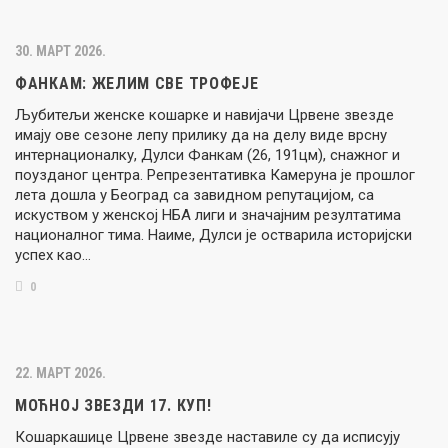
30. МАРТ 2026.
ФАНКАМ: ЖЕЛИМ СВЕ ТРОФЕЈЕ
Љубитељи женске кошарке и навијачи Црвене звезде
имају ове сезоне лепу прилику да на делу виде врсну
интернационалку, Дулси Фанкам (26, 191цм), снажног и
поузданог центра. Репрезентативка Камеруна је прошлог
лета дошла у Београд са завидном репутацијом, са
искуством у женској НБА лиги и значајним резултатима
националног тима. Наиме, Дулси је остварила историјски
успех као…
0
22. МАРТ 2026.
МОЋНОЈ ЗВЕЗДИ 17. КУП!
Кошаркашице Црвене звезде наставиле су да исписују