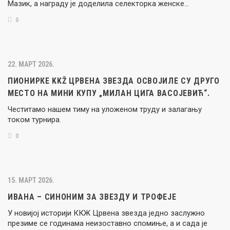
Мазик, а награду је доделила селекторка женске…
0
22. МАРТ 2026.
ПИОНИРКЕ KKŽ ЦРВЕНА ЗВЕЗДА ОСВОЈИЛЕ СУ ДРУГО
МЕСТО НА МИНИ КУПУ „МИЛАН ЦИГА ВАСОЈЕВИЋ“.
Честитамо нашем тиму на уложеном труду и залагању
током турнира.
0
15. МАРТ 2026.
ИВАНА – СИНОНИМ ЗА ЗВЕЗДУ И ТРОФЕЈЕ
У новијој историји ККЖ Црвена звезда једно заслужно
презиме се годинама неизоставно спомиње, а и сада је