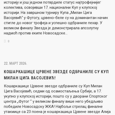
историју и још једном потврдиле статус најтрофејнијег
колектива, освојивши 17. национални Куп у клупској
историји. На завршном турниру Купа „Милан Цига
Васојевић“ у Футогу, црвено-беле су на доминантан начин
стигле до новог трофеја и успешно одбраниле пехар. У
великом финалу Звезда је демонстрирала апсолутну
надмоћ против екипе Новосадске…
0
22. МАРТ 2026.
КОШАРКАШИЦЕ ЦРВЕНЕ ЗВЕЗДЕ ОДБРАНИЛЕ СУ КУП
МИЛАН ЦИГА ВАСОЈЕВИЋ!
Кошаркашице Црвене звезде одбраниле су Куп Милан
Цига Васојевић, седми од осамостаљења Србије, а 17.
укупно у клупској историји, пошто су у дворани Спортског
центра „Футог “ у великом финалу више него убедљиво
победиле Новосадску ЖКА! Најбољи стрелац финалне
утакмице са 23 поенa је кошаркашица Црвене звезде Алија