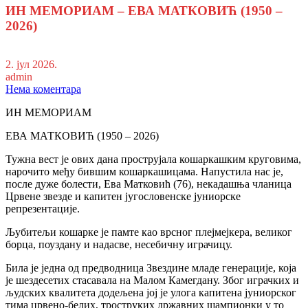
ИН МЕМОРИАМ – ЕВА МАТКОВИЋ (1950 –
2026)
2. јул 2026.
admin
Нема коментара
ИН МЕМОРИАМ
ЕВА МАТКОВИЋ (1950 – 2026)
Тужна вест је ових дана прострујала кошаркашким круговима,
нарочито међу бившим кошаркашицама. Напустила нас је,
после дуже болести, Ева Матковић (76), некадашња чланица
Црвене звезде и капитен југословенске јуниорске
репрезентације.
Љубитељи кошарке је памте као врсног плејмејкера, великог
борца, поуздану и надасве, несебичну играчицу.
Била је једна од предводница Звездине младе генерације, која
је шездесетих стасавала на Малом Камегдану. Због играчких и
људских квалитета додељена јој је улога капитена јуниорског
тима црвено-белих, троструких државних шампионки у то