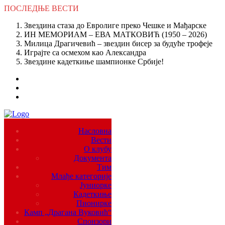
ПОСЛЕДЊЕ
ВЕСТИ
Звездина стаза до Евролиге преко Чешке и Мађарске
ИН МЕМОРИАМ – ЕВА МАТКОВИЋ (1950 – 2026)
Милица Драгичевић – звездин бисер за будуће трофеје
Играјте са осмехом као Александра
Звездине кадеткиње шампионке Србије!
Насловна
Вести
О клубу
Документа
Тим
Млађе категорије
Јуниорке
Кадеткиње
Пионирке
Камп „Драгана Вуковић“
Спонзори