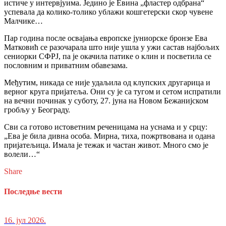
истиче у интервјуима. Једино је Евина „фластер одбрана“
успевала да колико-толико ублажи кошгетерски скор чувене
Малчике…
Пар година после освајања европске јуниорске бронзе Ева
Матковић се разочарала што није ушла у ужи састав најбољих
сениорки СФРЈ, па је окачила патике о клин и посветила се
пословним и приватним обавезама.
Међутим, никада се није удаљила од клупских другарица и
верног круга пријатеља. Они су је са тугом и сетом испратили
на вечни починак у суботу, 27. јуна на Новом Бежанијском
гробљу у Београду.
Сви са готово истоветним реченицама на уснама и у срцу:
„Ева је била дивна особа. Мирна, тиха, пожртвована и одана
пријатељица. Имала је тежак и частан живот. Много смо је
волели…“
Share
Последње вести
16. јул 2026.