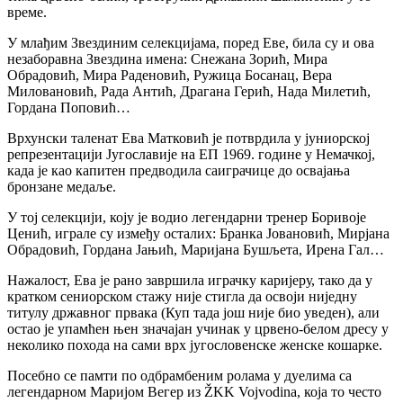
време.
У млађим Звездиним селекцијама, поред Еве, била су и ова
незаборавна Звездина имена: Снежана Зорић, Мира
Обрадовић, Мира Раденовић, Ружица Босанац, Вера
Миловановић, Рада Антић, Драгана Герић, Нада Милетић,
Гордана Поповић…
Врхунски таленат Ева Матковић је потврдила у јуниорској
репрезентацији Југославије на ЕП 1969. године у Немачкој,
када је као капитен предводила саиграчице до освајања
бронзане медаље.
У тој селекцији, коју је водио легендарни тренер Боривоје
Ценић, играле су између осталих: Бранка Јовановић, Мирјана
Обрадовић, Гордана Јањић, Маријана Бушљета, Ирена Гал…
Нажалост, Ева је рано завршила играчку каријеру, тако да у
кратком сениорском стажу није стигла да освоји ниједну
титулу државног првака (Куп тада још није био уведен), али
остао је упамћен њен значајан учинак у црвено-белом дресу у
неколико похода на сами врх југословенске женске кошарке.
Посебно се памти по одбрамбеним ролама у дуелима са
легендарном Маријом Вегер из ŽKK Vojvodina, која то често