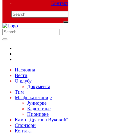
Контакт
Насловна
Вести
О клубу
Документа
Тим
Млађе категорије
Јуниорке
Кадеткиње
Пионирке
Камп „Драгана Вуковић“
Спонзори
Контакт