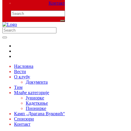
Контакт
Насловна
Вести
О клубу
Документа
Тим
Млађе категорије
Јуниорке
Кадеткиње
Пионирке
Камп „Драгана Вуковић“
Спонзори
Контакт