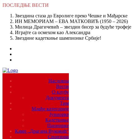
ПОСЛЕДЊЕ
ВЕСТИ
Звездина стаза до Евролиге преко Чешке и Мађарске
ИН МЕМОРИАМ – ЕВА МАТКОВИЋ (1950 – 2026)
Милица Драгичевић – звездин бисер за будуће трофеје
Играјте са осмехом као Александра
Звездине кадеткиње шампионке Србије!
Насловна
Вести
О клубу
Документа
Тим
Млађе категорије
Јуниорке
Кадеткиње
Пионирке
Камп „Драгана Вуковић“
Спонзори