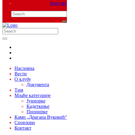
Контакт
Насловна
Вести
О клубу
Документа
Тим
Млађе категорије
Јуниорке
Кадеткиње
Пионирке
Камп „Драгана Вуковић“
Спонзори
Контакт