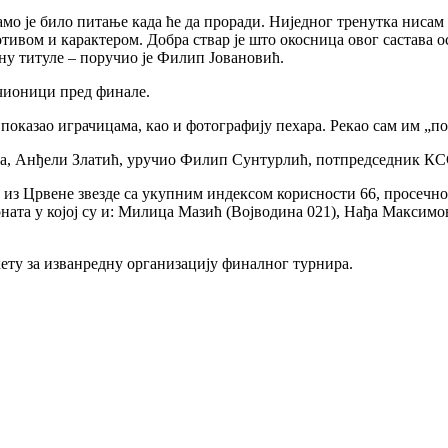
о је било питање када ће да проради. Ниједног тренутка нисам с
ивом и карактером. Добра ствар је што окосница овог састава ос
ну титуле – поручио је Филип Јовановић.
ачионици пред финале.
м показао играчицама, као и фотографију пехара. Рекао сам им „
ња, Анђели Златић, уручио Филип Сунтурлић, потпредседник КСС
из Црвене звезде са укупним индексом корисности 66, просечно 
оната у којој су и: Милица Мазић (Војводина 021), Нађа Макси
ету за изванредну организацију финалног турнира.