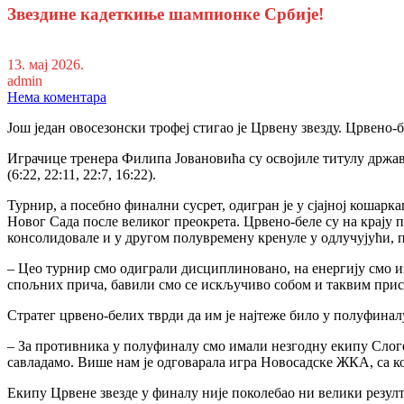
Звездине кадеткиње шампионке Србије!
13. мај 2026.
admin
Нема коментара
Још један овосезонски трофеј стигао је Црвену звезду. Црвено
Играчице тренера Филипа Јовановића су освојиле титулу држа
(6:22, 22:11, 22:7, 16:22).
Турнир, а посебно финални сусрет, одигран је у сјајној коша
Новог Сада после великог преокрета. Црвено-беле су на крају п
консолидовале и у другом полувремену кренуле у одлучујући,
– Цео турнир смо одиграли дисциплиновано, на енергију смо 
спољних прича, бавили смо се искључиво собом и таквим при
Стратег црвено-белих тврди да им је најтеже било у полуфинал
– За противника у полуфиналу смо имали незгодну екипу Слоге,
савладамо. Више нам је одговарала игра Новосадске ЖКА, са ко
Екипу Црвене звезде у финалу није поколебао ни велики резулт