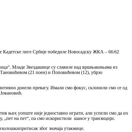
е Кадетске лиге Србије победиле Новосадску ЖКА – 66:62
равица“. Младе Звездашице су славиле над вршњакињама из
е Тановићевом (21 поен) и Поповићевом (12), убрзо
итивно донели превагу. Имали смо фокус, склонили смо се од
п Јовановић.
тив њих уопште није једноставно играти, али успели смо да их
у, „пет на пет“, па смо искористили шансе у транзицији.
сихолошкипритисак због значаја утакмице.