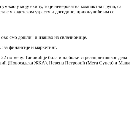
умњао у моју екипу, то је невероватна компактна група, са
таје у кадетском узрасту и догодине, прикључиће им се
по ово смо дошли“ и изашао из свлачионице.
 за финансије и маркетинг.
22 по мечу. Тановић је била и најбољи стрелац лигашког дела
мовић (Новосадска ЖКА), Невена Петровић (Мега Супер) и Маша