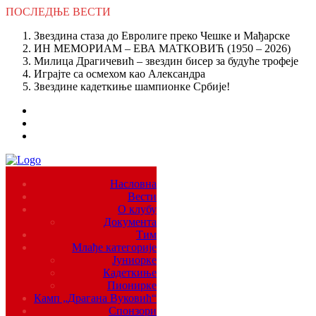
ПОСЛЕДЊЕ
ВЕСТИ
Звездина стаза до Евролиге преко Чешке и Мађарске
ИН МЕМОРИАМ – ЕВА МАТКОВИЋ (1950 – 2026)
Милица Драгичевић – звездин бисер за будуће трофеје
Играјте са осмехом као Александра
Звездине кадеткиње шампионке Србије!
Насловна
Вести
О клубу
Документа
Тим
Млађе категорије
Јуниорке
Кадеткиње
Пионирке
Камп „Драгана Вуковић“
Спонзори