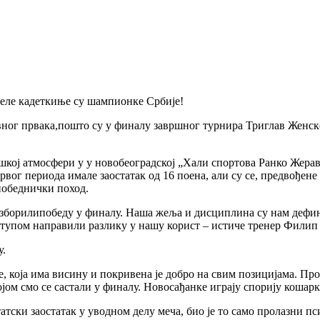
-беле кадеткиње су шампионке Србије!
вног првака,пошто су у финалу завршног турнира Триглав Женск
ркашкој атмосфери у у новобеоградској „Хали спортова Ранко Же
рвог периода имале заостатак од 16 поена, али су се, предвођен
 победнички поход.
изборилипобеду у финалу. Наша жеља и дисциплина су нам дефин
ступом направили разлику у нашу корист – истиче тренер Фили
у.
 која има висину и покривена је добро на свим позицијама. Про
јом смо се састали у финалу. Новосађанке играју спорију кошарк
атски заостатак у уводном делу меча, био је то само пролазни п