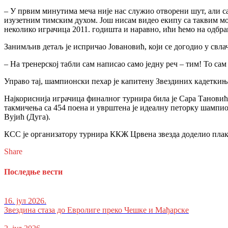
– У првим минутима меча није нас служио отворени шут, али сам
изузетним тимским духом. Још нисам видео екипу са таквим мот
неколико играчица 2011. годишта и наравно, ићи ћемо на одбра
Занимљив детаљ је испричао Јовановић, који се догодио у свл
– На тренерској табли сам написао само једну реч – тим! То са
Управо тај, шампионски пехар је капитену Звездиних кадетки
Најкориснија играчица финалног турнира била је Сара Тановић 
такмичења са 454 поена и уврштена је идеалну петорку шампи
Вујић (Дуга).
КСС је организатору турнира ККЖ Црвена звезда доделио плак
Share
Последње вести
16. јул 2026.
Звездина стаза до Евролиге преко Чешке и Мађарске