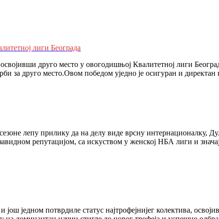
алитетној лиги Београда
освојивши друго место у овогодишњој Квалитетној лиги Београда
рби за друго место.Овом победом уједно је осигуран и директан
сезоне лепу прилику да на делу виде врсну интернационалку, Ду
завидном репутацијом, са искуством у женској НБА лиги и знача
и још једном потврдиле статус најтрофејнијег колектива, освој
у на доминантан начин стигле до новог трофеја и успешно одбра