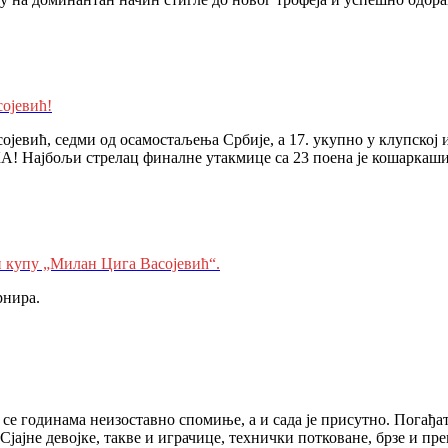
ојевић!
евић, седми од осамостаљења Србије, а 17. укупно у клупској и
 Најбољи стрелац финалне утакмице са 23 поенa је кошаркашица
 купу „Милан Цига Васојевић“.
рнира.
се годинама неизоставно спомиње, а и сада је присутно. Погађат
Сјајне девојке, такве и играчице, технички потковане, брзе и п