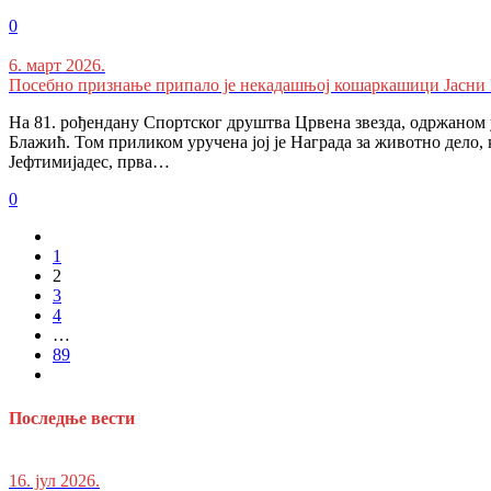
0
6. март 2026.
Посебно признање припало је некадашњој кошаркашици Јасни
На 81. рођендану Спортског друштва Црвена звезда, одржаном
Блажић. Том приликом уручена јој је Награда за животно дело, к
Јефтимијадес, прва…
0
1
2
3
4
…
89
Последње вести
16. јул 2026.