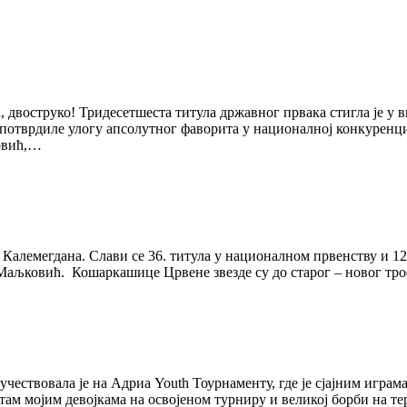
 двоструко! Тридесетшеста титула државног првака стигла је у 
отврдиле улогу апсолутног фаворита у националној конкуренцији
ровић,…
Калемегдана. Слави се 36. титула у националном првенству и 12
Маљковић. Кошаркашице Црвене звезде су до старог – новог тр
ествовала је на Адриа Youth Тоурнаменту, где је сјајним играм
там мојим девојкама на освојеном турниру и великој борби на те