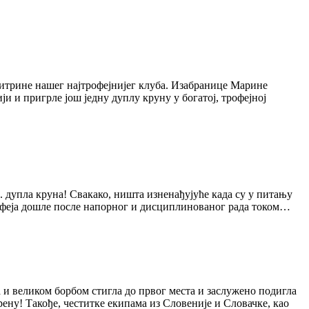
витрине нашег најтрофејнијег клуба. Изабранице Марине
 и пригрле још једну дуплу круну у богатој, трофејној
. дупла круна! Свакако, ништа изненађујуће када су у питању
офеја дошле после напорног и дисциплинованог рада током…
а и великом борбом стигла до првог места и заслужено подигла
рену! Такође, честитке екипама из Словеније и Словачке, као