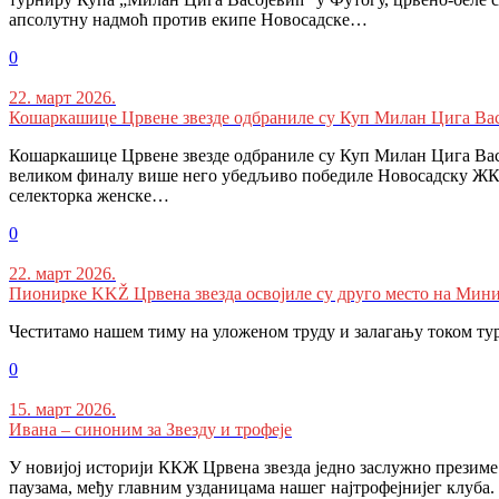
апсолутну надмоћ против екипе Новосадске…
0
22. март 2026.
Кошаркашице Црвене звезде одбраниле су Куп Милан Цига Вас
Кошаркашице Црвене звезде одбраниле су Куп Милан Цига Васој
великом финалу више него убедљиво победиле Новосадску ЖКА!
селекторка женске…
0
22. март 2026.
Пионирке KKŽ Црвена звезда освојиле су друго место на Мини
Честитамо нашем тиму на уложеном труду и залагању током ту
0
15. март 2026.
Ивана – синоним за Звезду и трофеје
У новијој историји ККЖ Црвена звезда једно заслужно презиме 
паузама, међу главним узданицама нашег најтрофејнијег клуба. 