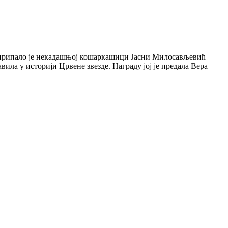
е припало је некадашњој кошаркашици Јасни Милосављевић
вила у историји Црвене звезде. Награду јој је предала Вера