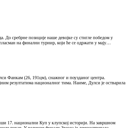
. До сребрне позиције наше девојке су стигле победом у
 пласман на финални турнир, који ће се одржати у мају…
лси Фанкам (26, 191цм), снажног и поузданог центра.
јним резултатима националног тима. Наиме, Дулси је остварила
ивши 17. национални Куп у клупској историји. На завршном
ниле пехар. У великом финалу Звезда је демонстрирала