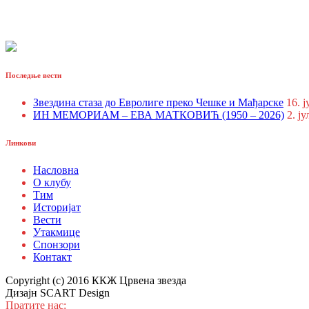
Последње вести
Звездина стаза до Евролиге преко Чешке и Мађарске
16. ј
ИН МЕМОРИАМ – ЕВА МАТКОВИЋ (1950 – 2026)
2. ју
Линкови
Насловна
О клубу
Тим
Историјат
Вести
Утакмице
Спонзори
Контакт
Copyright (c) 2016 ККЖ Црвена звезда
Дизајн SCART Design
Пратите нас: