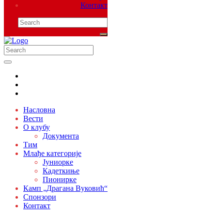
Контакт
Насловна
Вести
О клубу
Документа
Тим
Млађе категорије
Јуниорке
Кадеткиње
Пионирке
Камп „Драгана Вуковић“
Спонзори
Контакт