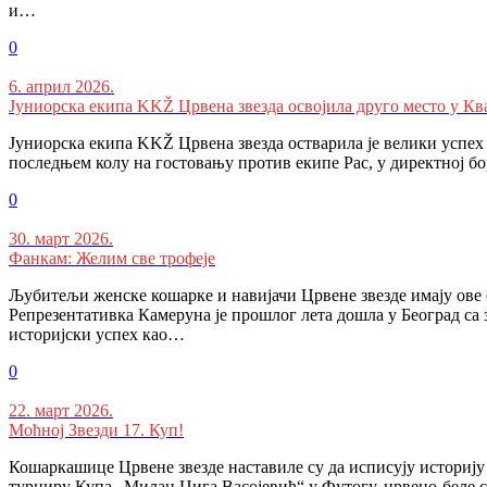
и…
0
6. април 2026.
Jуниорска екипа KKŽ Црвена звезда освојила друго место у Кв
Јуниорска екипа KKŽ Црвена звезда остварила је велики успех 
последњем колу на гостовању против екипе Рас, у директној бо
0
30. март 2026.
Фанкам: Желим све трофеје
Љубитељи женске кошарке и навијачи Црвене звезде имају ове 
Репрезентативка Камеруна је прошлог лета дошла у Београд са 
историјски успех као…
0
22. март 2026.
Моћној Звезди 17. Куп!
Кошаркашице Црвене звезде наставиле су да исписују историју 
турниру Купа „Милан Цига Васојевић“ у Футогу, црвено-беле с