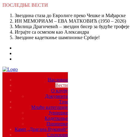
ПОСЛЕДЊЕ
ВЕСТИ
Звездина стаза до Евролиге преко Чешке и Мађарске
ИН МЕМОРИАМ – ЕВА МАТКОВИЋ (1950 – 2026)
Милица Драгичевић – звездин бисер за будуће трофеје
Играјте са осмехом као Александра
Звездине кадеткиње шампионке Србије!
Насловна
Вести
О клубу
Документа
Тим
Млађе категорије
Јуниорке
Кадеткиње
Пионирке
Камп „Драгана Вуковић“
Спонзори