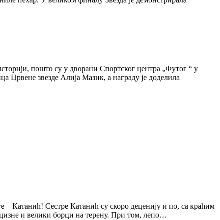
сторији, пошто су у дворани Спортског центра „Футог “ у
 Црвене звезде Алија Мазик, а награду је доделила
е – Катанић! Сестре Катанић су скоро деценију и по, са краћим
рецизне и велики борци на терену. При том, лепо…