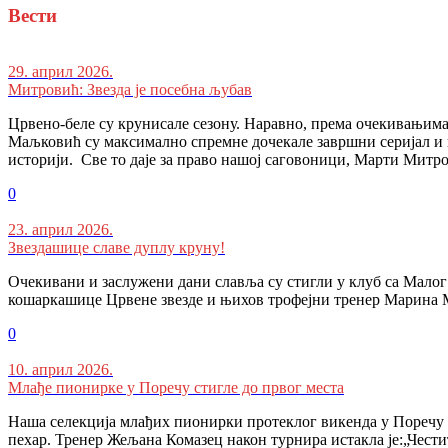
Вести
29. април 2026.
Митровић: Звезда је посебна љубав
Црвено-беле су крунисале сезону. Наравно, према очекивањима,
Маљковић су максимално спремне дочекале завршни серијал и п
историји. Све то даје за право нашој саговоници, Марти Мит
0
23. април 2026.
Звездашице славе дуплу круну!
Очекивани и заслужени дани славља су стигли у клуб са Малог 
кошаркашице Црвене звезде и њихов трофејни тренер Марина 
0
10. април 2026.
Млађе пионирке у Поречу стигле до првог места
Наша селекција млађих пионирки протеклог викенда у Поречу уч
пехар. Тренер Жељана Комазец након турнира истакла је:„Чести