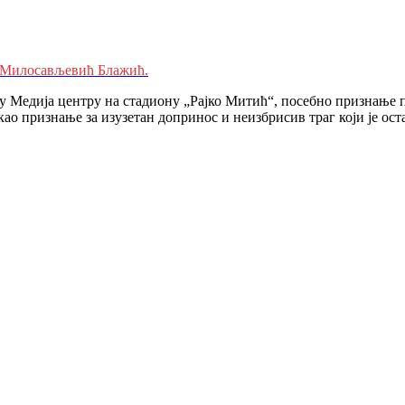
 Милосављевић Блажић.
 у Медија центру на стадиону „Рајко Митић“, посебно признањ
ао признање за изузетан допринос и неизбрисив траг који је оста