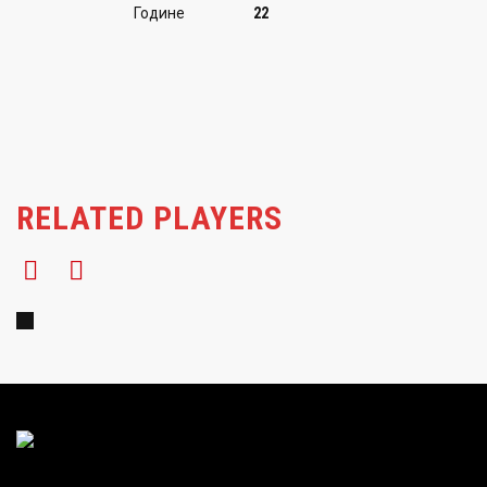
Крилни центар
Године
22
Милица Васић
RELATED PLAYERS
17