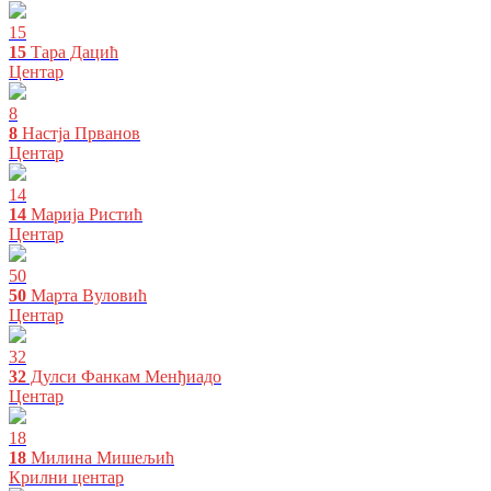
15
15
Тара Дацић
Центар
8
8
Настја Прванов
Центар
14
14
Марија Ристић
Центар
50
50
Марта Вуловић
Центар
32
32
Дулси Фанкам Менђиадо
Центар
18
18
Милина Мишељић
Крилни центар