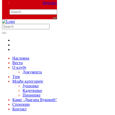
Контакт
Насловна
Вести
О клубу
Документа
Тим
Млађе категорије
Јуниорке
Кадеткиње
Пионирке
Камп „Драгана Вуковић“
Спонзори
Контакт