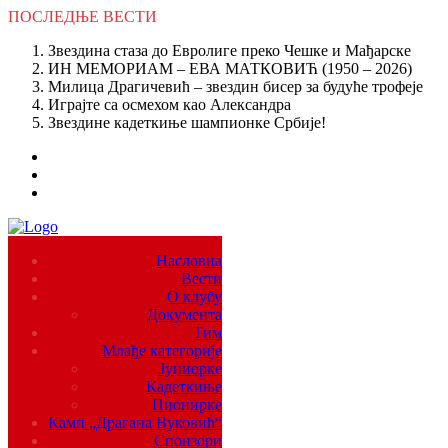
ПОСЛЕДЊЕ
ВЕСТИ
Звездина стаза до Евролиге преко Чешке и Мађарске
ИН МЕМОРИАМ – ЕВА МАТКОВИЋ (1950 – 2026)
Милица Драгичевић – звездин бисер за будуће трофеје
Играјте са осмехом као Александра
Звездине кадеткиње шампионке Србије!
Насловна
Вести
О клубу
Документа
Тим
Млађе категорије
Јуниорке
Кадеткиње
Пионирке
Камп „Драгана Вуковић“
Спонзори