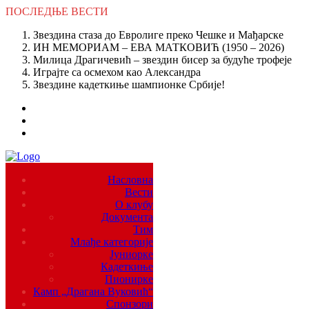
ПОСЛЕДЊЕ
ВЕСТИ
Звездина стаза до Евролиге преко Чешке и Мађарске
ИН МЕМОРИАМ – ЕВА МАТКОВИЋ (1950 – 2026)
Милица Драгичевић – звездин бисер за будуће трофеје
Играјте са осмехом као Александра
Звездине кадеткиње шампионке Србије!
Насловна
Вести
О клубу
Документа
Тим
Млађе категорије
Јуниорке
Кадеткиње
Пионирке
Камп „Драгана Вуковић“
Спонзори