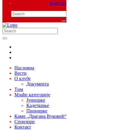
Контакт
Насловна
Вести
О клубу
Документа
Тим
Млађе категорије
Јуниорке
Кадеткиње
Пионирке
Камп „Драгана Вуковић“
Спонзори
Контакт