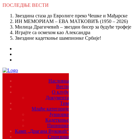
ПОСЛЕДЊЕ
ВЕСТИ
Звездина стаза до Евролиге преко Чешке и Мађарске
ИН МЕМОРИАМ – ЕВА МАТКОВИЋ (1950 – 2026)
Милица Драгичевић – звездин бисер за будуће трофеје
Играјте са осмехом као Александра
Звездине кадеткиње шампионке Србије!
Насловна
Вести
О клубу
Документа
Тим
Млађе категорије
Јуниорке
Кадеткиње
Пионирке
Камп „Драгана Вуковић“
Спонзори