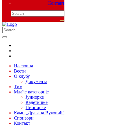
Контакт
Насловна
Вести
О клубу
Документа
Тим
Млађе категорије
Јуниорке
Кадеткиње
Пионирке
Камп „Драгана Вуковић“
Спонзори
Контакт