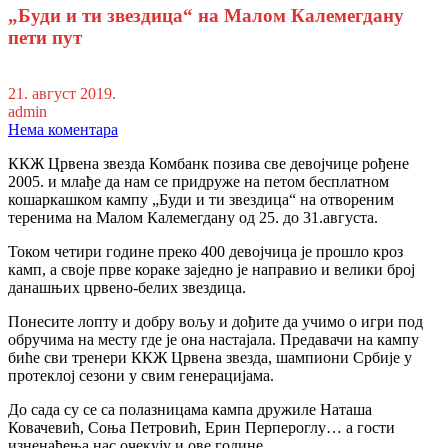
„Буди и ти звездица“ на Малом Калемегдану
пети пут
21. август 2019.
admin
Нема коментара
ККЖ Црвена звезда Комбанк позива све девојчице рођене
2005. и млађе да нам се придруже на петом бесплатном
кошаркашком кампу „Буди и ти звездица“ на отвореним
теренима на Малом Калемегдану од 25. до 31.августа.
Током четири године преко 400 девојчица је прошло кроз
камп, а своје прве кораке заједно је направио и велики број
данашњих црвено-белих звездица.
Понесите лопту и добру вољу и дођите да учимо о игри под
обручима на месту где је она настајала. Предавачи на кампу
биће сви тренери ККЖ Црвена звезда, шампиони Србије у
протеклој сезони у свим генерацијама.
До сада су се са полазницама кампа дружиле Наташа
Ковачевић, Соња Петровић, Ерин Перпероглу… а гости
изненађења нас очекују и ове године.