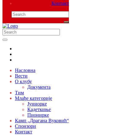
Контакт
Насловна
Вести
О клубу
Документа
Тим
Млађе категорије
Јуниорке
Кадеткиње
Пионирке
Камп „Драгана Вуковић“
Спонзори
Контакт