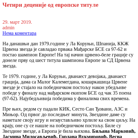
Четири деценије од европске титуле
29. март 2019.
admin
Нема коментара
На данашњи дан 1979.године у Ла Коруњи, Шпанија, ККЖ
Црвена звезда је савладао првака Мађарске БСЕ са 97-62 и
постао шампион Европе! На тај начин црвено-беле грације су
донеле прву од шест титула шампиона Европе за СД Црвена
звезда.
Те 1979. године, у Ла Коруњи, дванаест девојака, дванаест
грација, дама са Малог Калемегдана, кошаркашица Црвене
звезде је стајало на победничком постољу након убедљиве
победе у финалу над мађарском екипом БСЕ од чак 35 поена
(97-62). Најубедљивија победима у финалима свих времена.
Пре њих, редом су падали КИК, Сесто Сан Ђовани, АЗС и
Мињор. Од првог до последњег минута, Звездине даме су
наметале своју игру и незаустављиво хрлиле ка свом циљу. На
крају, оне су се нашле на победничком постољу. Биле су
Звездине звезде, а Европа је била њихова.
Биљана Марковић,
Јасмина Милосављевић, Гордана Вукмировић, Весна