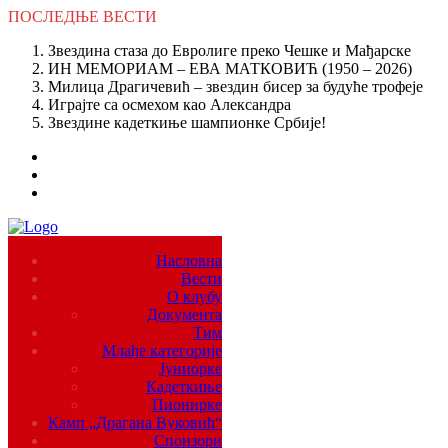
ПОСЛЕДЊЕ
ВЕСТИ
Звездина стаза до Евролиге преко Чешке и Мађарске
ИН МЕМОРИАМ – ЕВА МАТКОВИЋ (1950 – 2026)
Милица Драгичевић – звездин бисер за будуће трофеје
Играјте са осмехом као Александра
Звездине кадеткиње шампионке Србије!
Насловна
Вести
О клубу
Документа
Тим
Млађе категорије
Јуниорке
Кадеткиње
Пионирке
Камп „Драгана Вуковић“
Спонзори