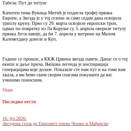
Табела: Пут до титуле
Капитен тима Вукица Митић је подигла трофеј првака
Европе, а Звезда је у тој сезони за само седам дана освојила
триплу круну. Прво су 29. марта освојиле европски трон,
одмах по повратку из Ла Коруње су 3. априла овериле титулу
првака Југославије, да би 7. априла у витрине на Малом
Калемегдану донеле и Куп.
Године су прошле, а ККЖ Црвена звезда памти. Данас се о тој
екипи и даље прича. Њихова легенда је инспирација
генерацијама које долазе. Показале сте нам пут и на томе вам
хвала, а ми ћемо свим својим снагама покушати да вас
учинимо поносним.
Share
Последње вести
16. јул 2026.
Звездина стаза до Евролиге преко Чешке и Мађарске