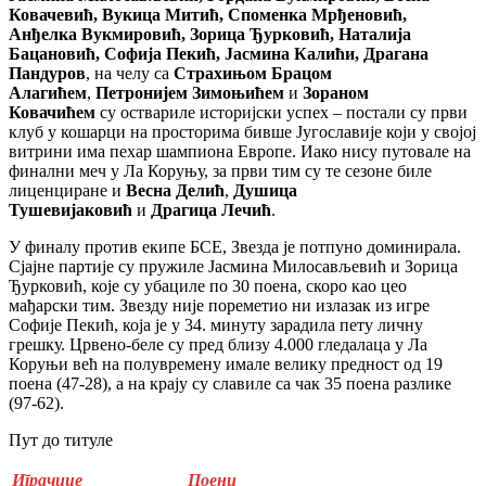
Ковачевић, Вукица Митић, Споменка Мрђеновић,
Анђелка Вукмировић, Зорица Ђурковић, Наталија
Бацановић, Софија Пекић, Јасмина Калићи, Драгана
Пандуров
, на челу са
Страхињом Брацом
Алагићем
,
Петронијем Зимоњићем
и
Зораном
Ковачићем
су оствариле историјски успех – постали су први
клуб у кошарци на просторима бивше Југославије који у својој
витрини има пехар шампиона Европе. Иако нису путовале на
финални меч у Ла Коруњу, за први тим су те сезоне биле
лиценциране и
Весна Делић
,
Душица
Тушевијаковић
и
Драгица Лечић
.
У финалу против екипе БСЕ, Звезда је потпуно доминирала.
Сјајне партије су пружиле Јасмина Милосављевић и Зорица
Ђурковић, које су убациле по 30 поена, скоро као цео
мађарски тим. Звезду није пореметио ни излазак из игре
Софије Пекић, која је у 34. минуту зарадила пету личну
грешку. Црвено-беле су пред близу 4.000 гледалаца у Ла
Коруњи већ на полувремену имале велику предност од 19
поена (47-28), а на крају су славиле са чак 35 поена разлике
(97-62).
Пут до титуле
Играчице
Поени