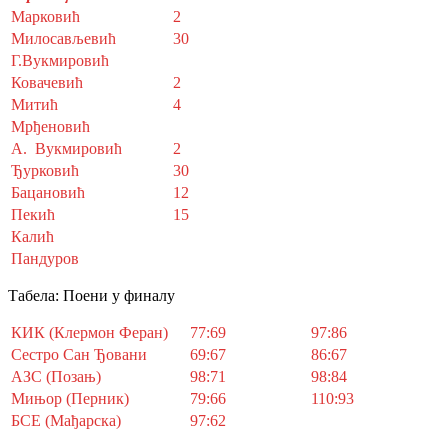
Марковић
2
Милосављевић
30
Г.Вукмировић
Ковачевић
2
Митић
4
Мрђеновић
A. Вукмировић
2
Ђурковић
30
Бацановић
12
Пекић
15
Калић
Пандуров
Табела: Поени у финалу
КИК (Клермон Феран)
77:69
97:86
Сестро Сан Ђовани
69:67
86:67
АЗС (Позањ)
98:71
98:84
Мињор (Перник)
79:66
110:93
БСЕ (Мађарска)
97:62