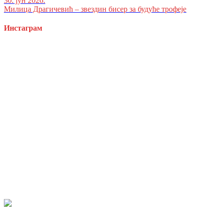
30. јун 2026.
Милица Драгичевић – звездин бисер за будуће трофеје
Инстаграм