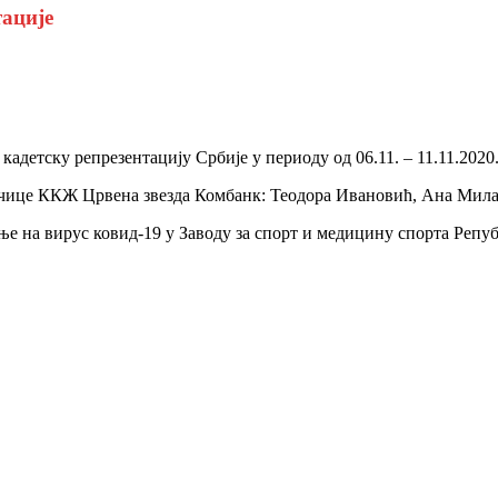
тације
детску репрезентацију Србије у периоду од 06.11. – 11.11.2020.
рачице ККЖ Црвена звезда Комбанк: Теодора Ивановић, Ана Мил
е на вирус ковид-19 у Заводу за спорт и медицину спорта Репу