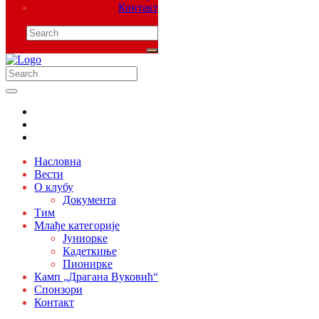
Контакт
Насловна
Вести
О клубу
Документа
Тим
Млађе категорије
Јуниорке
Кадеткиње
Пионирке
Камп „Драгана Вуковић“
Спонзори
Контакт