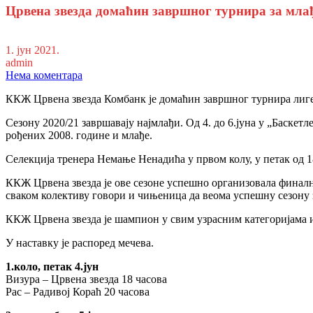
Црвена звезда домаћин завршног турнира за мла
1. јун 2021.
admin
Нема коментара
ККЖ Црвена звезда Комбанк је домаћин завршног турнира лиге Бе
Сезону 2020/21 завршавају најмлађи. Од 4. до 6.јуна у „Баскетл
рођених 2008. године и млађе.
Селекција тренера Немање Ненадића у првом колу, у петак од 18
ККЖ Црвена звезда је ове сезоне успешно организовала финалн
сваком колективу говори и чињеница да веома успешну сезону 
ККЖ Црвена звезда је шампион у свим узрасним категоријама и
У наставку је распоред мечева.
1.коло, петак 4.јун
Визура – Црвена звезда 18 часова
Рас – Радивој Кораћ 20 часова