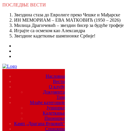
ПОСЛЕДЊЕ
ВЕСТИ
Звездина стаза до Евролиге преко Чешке и Мађарске
ИН МЕМОРИАМ – ЕВА МАТКОВИЋ (1950 – 2026)
Милица Драгичевић – звездин бисер за будуће трофеје
Играјте са осмехом као Александра
Звездине кадеткиње шампионке Србије!
Насловна
Вести
О клубу
Документа
Тим
Млађе категорије
Јуниорке
Кадеткиње
Пионирке
Камп „Драгана Вуковић“
Спонзори