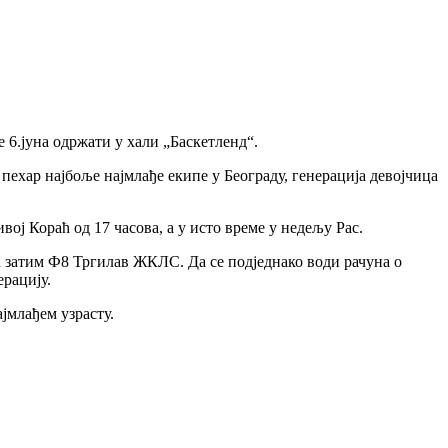
 6.јуна одржати у хали „Баскетленд“.
а пехар најбоље најмлађе екипе у Београду, генерација девојчица
ој Кораћ од 17 часова, а у исто време у недељу Рас.
а затим Ф8 Тргилав ЖКЛС. Да се подједнако води рачуна о
рацију.
јмлађем узрасту.