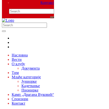
Контакт
Насловна
Вести
О клубу
Документа
Тим
Млађе категорије
Јуниорке
Кадеткиње
Пионирке
Камп „Драгана Вуковић“
Спонзори
Контакт