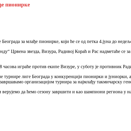
ђе пионирке
ограда за млађе пионирке, који ће се од петка 4.јуна до недеље
енду“ Црвена звезда, Визура, Радивој Кораћ и Рас надметаће се з
 часова играће против екипе Визуре, у суботу је противник Радив
е турнире лиге Београда у конкуренцији пионирки и јуниорки, 
завршавамо организацијом турнира за најмлађу такмичарску гене
 верујемо да ћемо сезону завршити и као шампиони региона у на