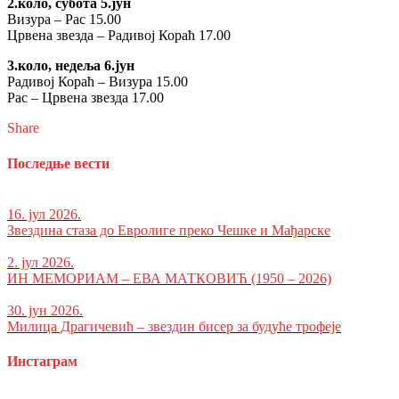
2.коло, субота 5.јун
Визура – Рас 15.00
Црвена звезда – Радивој Кораћ 17.00
3.коло, недеља 6.јун
Радивој Кораћ – Визура 15.00
Рас – Црвена звезда 17.00
Share
Последње вести
16. јул 2026.
Звездина стаза до Евролиге преко Чешке и Мађарске
2. јул 2026.
ИН МЕМОРИАМ – ЕВА МАТКОВИЋ (1950 – 2026)
30. јун 2026.
Милица Драгичевић – звездин бисер за будуће трофеје
Инстаграм