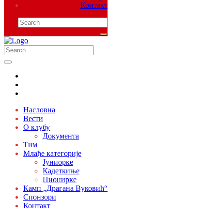
Контакт
Насловна
Вести
О клубу
Документа
Тим
Млађе категорије
Јуниорке
Кадеткиње
Пионирке
Камп „Драгана Вуковић“
Спонзори
Контакт