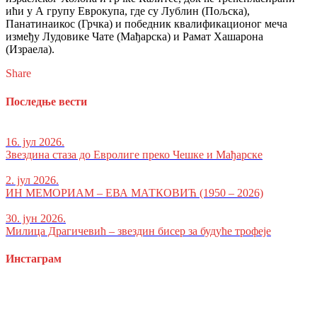
ићи у А групу Еврокупа, где су Лублин (Пољска),
Панатинаикос (Грчка) и победник квалификационог меча
између Лудовике Чате (Мађарска) и Рамат Хашарона
(Израела).
Share
Последње вести
16. јул 2026.
Звездина стаза до Евролиге преко Чешке и Мађарске
2. јул 2026.
ИН МЕМОРИАМ – ЕВА МАТКОВИЋ (1950 – 2026)
30. јун 2026.
Милица Драгичевић – звездин бисер за будуће трофеје
Инстаграм