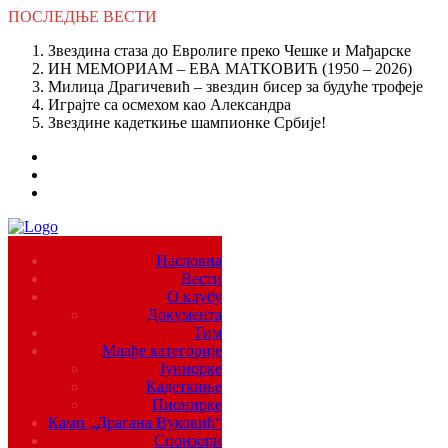
ПОСЛЕДЊЕ
ВЕСТИ
Звездина стаза до Евролиге преко Чешке и Мађарске
ИН МЕМОРИАМ – ЕВА МАТКОВИЋ (1950 – 2026)
Милица Драгичевић – звездин бисер за будуће трофеје
Играјте са осмехом као Александра
Звездине кадеткиње шампионке Србије!
Насловна
Вести
О клубу
Документа
Тим
Млађе категорије
Јуниорке
Кадеткиње
Пионирке
Камп „Драгана Вуковић“
Спонзори