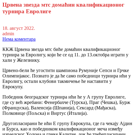
Црвена звезда мтс домаћин квалификационог
турнира Евролиге
18. август 2022.
admin
Нема коментара
ККЖ Црвена звезда мтс биће домаћин квалификационог
турнира за Евролигу, који ће се од 11. до 13.октобра играти у
хали у Железнику.
Црвено-бели ће угостити шампиона Румуније Сепси и Грчке
Олимпијакос. Познато је да ће само победници турнира ићи у
Евролигу, остали клубови такмичење ће наставити у
Еврокупу.
Победник београдског турнира ићи ће у А групу Евролиге,
где су већ жребани: Фенербахче (Турска), Праг (Чешка), Бурж
(Француска), Валенсија (Шпанија), Сексард (Мађаска),
Полковице (Пољска) и Виртус (Италија).
Другопласирани ће ићи Е групу Еврокупа, где га чекају Ајдин
и Бурса, као и победником квалификационог меча између
израелског Холона и грчке Калитее, док ће трећепласирани