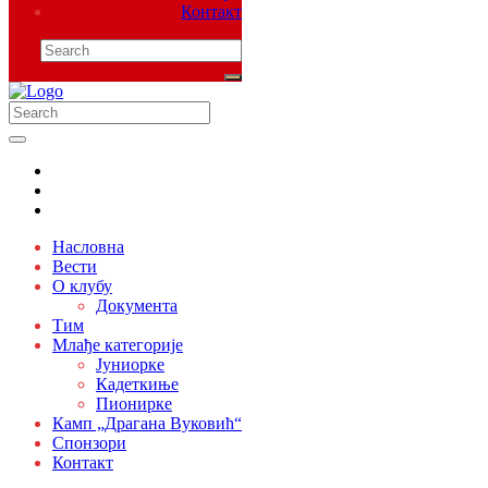
Контакт
Насловна
Вести
О клубу
Документа
Тим
Млађе категорије
Јуниорке
Кадеткиње
Пионирке
Камп „Драгана Вуковић“
Спонзори
Контакт