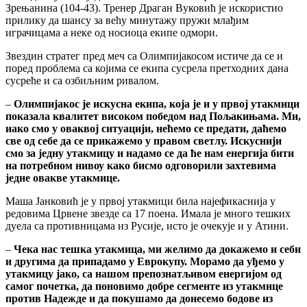
Зрењанина (104-43). Тренер Драган Вуковић је искористио
прилику да шансу за већу минутажу пружи млађим
играчицама а неке од носиоца екипе одмори.
Звездин стратег пред меч са Олимпијакосом истиче да се и
поред проблема са којима се екипа сусрела претходних дана
сусреће и са озбиљним ривалом.
–
Олимпијакос је искусна екипа, која је и у првој утакмици
показала квалитет високом победом над Пољакињама. Mи,
иако смо у оваквој ситуацији, нећемо се предати, даћемо
све од себе да се прикажемо у правом светлу. Искуснији
смо за једну утакмицу и надамо се да ће нам енергија бити
на потребном нивоу како бисмо одговорили захтевима
једне овакве утакмице.
Маша Јанковић је у првој утакмици била најефикаснија у
редовима Црвене звезде са 17 поена. Имала је много тешких
дуела са противницама из Русије, исто је очекује и у Атини.
–
Чека нас тешка утакмица, ми желимо да докажемо и себи
и другима да припадамо у Еврокупу. Морамо да уђемо у
утакмицу јако, са нашом препознатљивом енергијом од
самог почетка, да поновимо добре сегменте из утакмице
против Надежде и да покушамо да донесемо бодове из