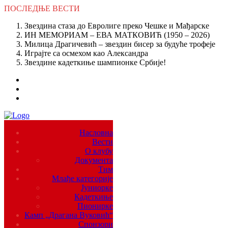
ПОСЛЕДЊЕ
ВЕСТИ
Звездина стаза до Евролиге преко Чешке и Мађарске
ИН МЕМОРИАМ – ЕВА МАТКОВИЋ (1950 – 2026)
Милица Драгичевић – звездин бисер за будуће трофеје
Играјте са осмехом као Александра
Звездине кадеткиње шампионке Србије!
Насловна
Вести
О клубу
Документа
Тим
Млађе категорије
Јуниорке
Кадеткиње
Пионирке
Камп „Драгана Вуковић“
Спонзори