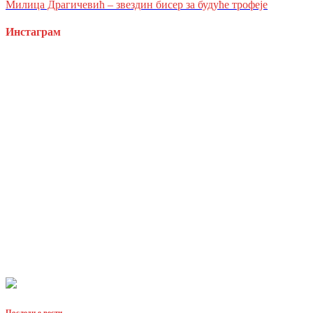
Милица Драгичевић – звездин бисер за будуће трофеје
Инстаграм
Последње вести