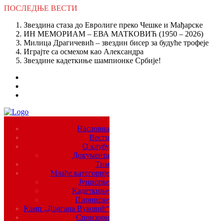
ПОСЛЕДЊЕ
ВЕСТИ
Звездина стаза до Евролиге преко Чешке и Мађарске
ИН МЕМОРИАМ – ЕВА МАТКОВИЋ (1950 – 2026)
Милица Драгичевић – звездин бисер за будуће трофеје
Играјте са осмехом као Александра
Звездине кадеткиње шампионке Србије!
Насловна
Вести
О клубу
Документа
Тим
Млађе категорије
Јуниорке
Кадеткиње
Пионирке
Камп „Драгана Вуковић“
Спонзори