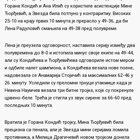
Горана Кондић и Ана Илић су користиле асистенције Мине
Ђорђевић, а Звезда била потпуно у контраритму. Високих
25-10 на крају првих 10 минута је прерасло у 49-36, да би
Лена Радуловић смањила на 49-38 пред полувреме.
Лена је преузела одговорност, наставила серију између два
полувремена до 8-0 и истопила минус своје екипе на 49-44,
али су Кондићева и Ђорђевићева одговориле истом мером
и одбиле налет шампиона, а Кондићева везала нове поене,
надовезала се Анамарија Стојичић за максималних 62-46 у
26. минуту. Уследили су преломни трнуци утакмице када је
Невена Наумчев везала три битне тројке, које су покренуле
црвено-беле. Трећа је стигла уз звук сирене за 66-60 пред
последњих 10 минута.
Вратила је Горана Кондић тројку, Мина Ђорђевић била
прецизна са пенала, али је Звезда мини серијама ломила
противника, а Милица Драгичевић новом тројком донела