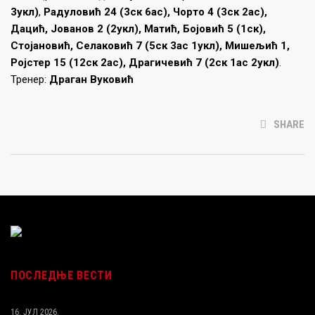
3укл)
,
Радуловић 24 (3ск 6ас),
Чорто 4 (3ск 2ас),
Дацић, Јованов 2 (2укл), Матић, Бојовић 5 (1ск),
Стојановић, Селаковић 7 (5ск 3ас 1укл), Мишељић 1,
Ројстер 15 (12ск 2ас), Драгичевић 7 (2ск 1ас 2укл)
.
Тренер:
Драган Вуковић
SHARE
ПОСЛЕДЊЕ ВЕСТИ
16. ЈУЛ 2026.