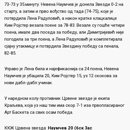
73-73 у 35.минуту. Невена Наумчев је донела Звезди 0-2 на
старту, а затим и прво вођство од тада (74-75), које је
потврдила Лена Радуловић, а након кратке клацкалице
Ким Ројстер везала поене за 78-83. Везале су гошће четири
поена, имале два поседа за победу, али Димитријевић није
погодила за три поена, а Лена Радуловић је комплетирала
сјајну утакмицу и потврдила Звездину победу са пенала,
82-85.
Управо је Лена била и најефикаснија са 24 поена, Невена
Наумчев је убацила 20, Ким Ројстер 15, уз 12 скокова за
нови дабл-дабл учинак.
У наредном колу противник Црвене звезде је екипа
Краљева, која уз наш тим има скор 7-1 иза првопласираног
Арт Баскета са свих осам победа.
ККЖ Црвена звезда:
Наумчев 20 (6ск 3ас