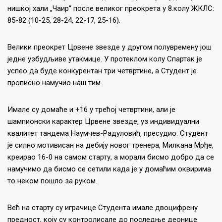
нишкој хали „Чаир“ после великог преокрета у 8.колу ЖКЛС:
85-82 (10-25, 28-24, 22-17, 25-16).
Велики преокрет Црвене звезде у другом полувремену још
једне узбудљиве утакмице. У протеклом колу Спартак је
успео да буде конкурентан три четвртине, а Студент је
прописно намучио наш тим.
Имале су домаће и +16 у трећој четвртини, али је
шампионски карактер Црвене звезде, уз индивидуални
квалитет тандема Наумчев-Радуловић, пресудио. Студент
је силно мотивисан на дебију новог тренера, Милкана Мрђе,
креирао 16-0 на самом старту, а морали бисмо добро да се
намучимо да бисмо се сетили када је у домаћим оквирима
то неком пошло за руком.
Већ на старту су играчице Студента имале двоцифрену
предност, коју су контролисале до последње деонице.