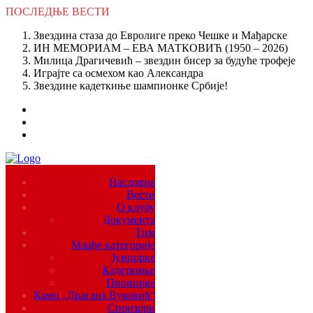
ПОСЛЕДЊЕ
ВЕСТИ
Звездина стаза до Евролиге преко Чешке и Мађарске
ИН МЕМОРИАМ – ЕВА МАТКОВИЋ (1950 – 2026)
Милица Драгичевић – звездин бисер за будуће трофеје
Играјте са осмехом као Александра
Звездине кадеткиње шампионке Србије!
Насловна
Вести
О клубу
Документа
Тим
Млађе категорије
Јуниорке
Кадеткиње
Пионирке
Камп „Драгана Вуковић“
Спонзори