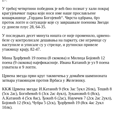
У трећој четвртини победник је већ био познат у хали покрај
крагујевачког парка који носи име наше прослављене
кошаркашице „Гордана Богојевић“. Чврста одбрана, брз
проток лопте и ситуације које су завршавале поенима Звезди
су донели плус 28, 64-35.
У последњих десет минута ништа се није променило, црвено-
беле су контролисале дешавања на паркету, све играчице су
наступиле и уписале су у стрелце, и рутински привеле
утакмицу крају, 82-47.
Мина Ђорђевић 19 поена (8 скокова) и Милица Бојовић 12
поена (9 скокова) најефикасније. Ивана Катанић је уз 9 поена
ухватила и 9 лопти.
Црвена звезда први круг такмичења у домаћем шампионата
затвара утакмицом против Врбаса у Железнику.
ККЖ Црвена звезда: И.Катанић 9 (9ск 3ас 5укл 2блк), Тешић 8
(5ск 2ас), Богићевић 6 (3ск 2ас 4укл), Зукановић 6 (8ск),
А.Катанић 4 (5ск 8ас), Ђокић 6 (2ас), Наумчев 7 (2ск 2ас 2укл),
Бојовић 12 (9ск), Чубра 5 (2ск), Ђорђевић 19 (8ск 4ас 2укл
1блк).