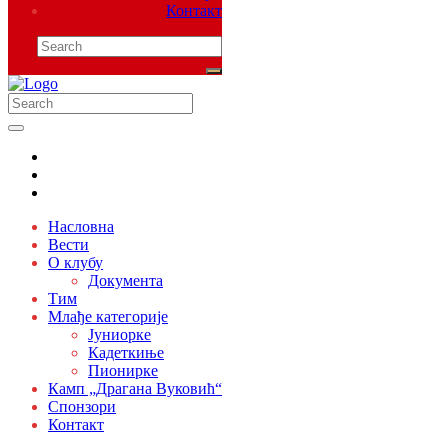
Контакт
Насловна
Вести
О клубу
Документа
Тим
Млађе категорије
Јуниорке
Кадеткиње
Пионирке
Камп „Драгана Вуковић“
Спонзори
Контакт