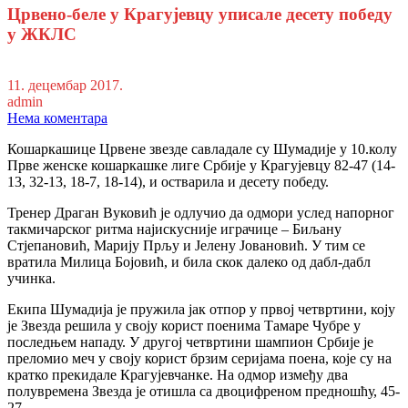
Црвено-беле у Крагујевцу уписале десету победу
у ЖКЛС
11. децембар 2017.
admin
Нема коментара
Кошаркашице Црвене звезде савладале су Шумадије у 10.колу
Прве женске кошаркашке лиге Србије у Крагујевцу 82-47 (14-
13, 32-13, 18-7, 18-14), и остварила и десету победу.
Тренер Драган Вуковић је одлучио да одмори услед напорног
такмичарског ритма најискусније играчице – Биљану
Стјепановић, Марију Прљу и Јелену Јовановић. У тим се
вратила Милица Бојовић, и била скок далеко од дабл-дабл
учинка.
Екипа Шумадија је пружила јак отпор у првој четвртини, коју
је Звезда решила у своју корист поенима Тамаре Чубре у
последњем нападу. У другој четвртини шампион Србије је
преломио меч у своју корист брзим серијама поена, које су на
кратко прекидале Крагујевчанке. На одмор између два
полувремена Звезда је отишла са двоцифреном предношћу, 45-
27.