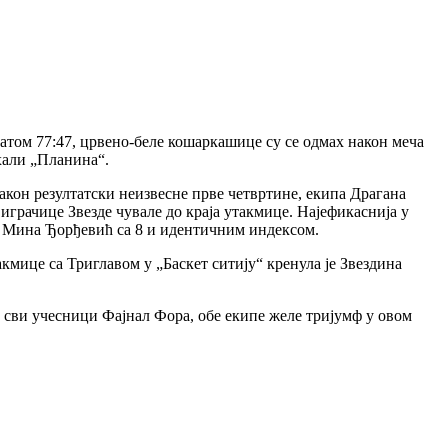
татом 77:47, црвено-беле кошаркашице су се одмах након меча
хали „Планина“.
акон резултатски неизвесне прве четвртине, екипа Драгана
 играчице Звезде чувале до краја утакмице. Најефикаснија у
 и Мина Ђорђевић са 8 и идентичним индексом.
кмице са Триглавом у „Баскет ситију“ кренула је Звездина
ти сви учесници Фајнал Фора, обе екипе желе тријумф у овом