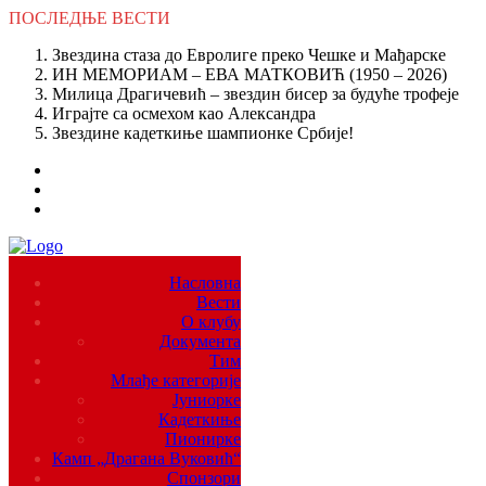
ПОСЛЕДЊЕ
ВЕСТИ
Звездина стаза до Евролиге преко Чешке и Мађарске
ИН МЕМОРИАМ – ЕВА МАТКОВИЋ (1950 – 2026)
Милица Драгичевић – звездин бисер за будуће трофеје
Играјте са осмехом као Александра
Звездине кадеткиње шампионке Србије!
Насловна
Вести
О клубу
Документа
Тим
Млађе категорије
Јуниорке
Кадеткиње
Пионирке
Камп „Драгана Вуковић“
Спонзори