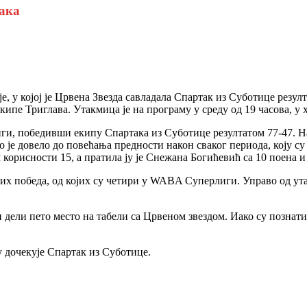
така
 у којој је Црвена Звезда савладала Спартак из Суботице резул
пе Триглава. Утакмица је на програму у среду од 19 часова, у 
иги, победивши екипу Спартака из Суботице резултатом 77-47. Н
о је довело до повећања предности након сваког периода, коју су
 корисности 15, а пратила ју је Снежана Богићевић са 10 поена
их победа, од којих су четири у WABA Суперлиги. Управо од ута
 и дели пето место на табели са Црвеном звездом. Иако су позна
 дочекује Спартак из Суботице.