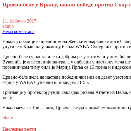
Црвено-беле у Крању, након победе против Спар
21. фебруар 2017.
admin
Нема коментара
Након утакмице ванредног кола Женске кошаркашке лиге Србије,
упутиле у Крањ на утакмицу 6.кола WABA Суперлиге против еки
Црвено-беле су наставиле са добрим резултатима и у домаћој л
Вуковића је агресивније заиграла у одбрани у наставку меча шт
победничком тиму била је Марија Прља са 15 поена и индексом
Црвено-беле желе да наставе победнички низ од девет узастопн
серија у WABA Суперлиги, победом 71-55.
Триглав је у протеклој рунди савладао ривала Атлете из Цеља,
мечу.
Након меча са Триглавом, Црвена звезда у домаћем шампионату
Share
Последње вести