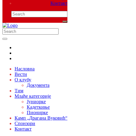
Контакт
Насловна
Вести
О клубу
Документа
Тим
Млађе категорије
Јуниорке
Кадеткиње
Пионирке
Камп „Драгана Вуковић“
Спонзори
Контакт