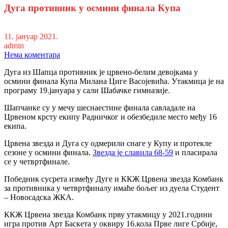
Дуга противник у осмини финала Купа
11. јануар 2021.
admin
Нема коментара
Дуга из Шапца противник је црвено-белим девојкама у
осмини финала Купа Милана Циге Васојевића. Утакмица је на
програму 19.јануара у сали Шабачке гимназије.
Шапчанке су у мечу шеснаестине финала савладале на
Црвеном крсту екипу Радничког и обезбедиле место међу 16
екипа.
Црвена звезда и Дуга су одмерили снаге у Купу и протекле
сезоне у осмини финала.
Звезда је славила 68-59
и пласирала
се у четвртфинале.
Победник сусрета између Дуге и ККЖ Црвена звезда Комбанк
за противника у четвртфиналу имаће бољег из дуела Студент
– Новосадска ЖКА.
ККЖ Црвена звезда Комбанк прву утакмицу у 2021.години
игра против Арт Баскета у оквиру 16.кола Прве лиге Србије,