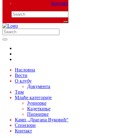
Контакт
Насловна
Вести
О клубу
Документа
Тим
Млађе категорије
Јуниорке
Кадеткиње
Пионирке
Камп „Драгана Вуковић“
Спонзори
Контакт