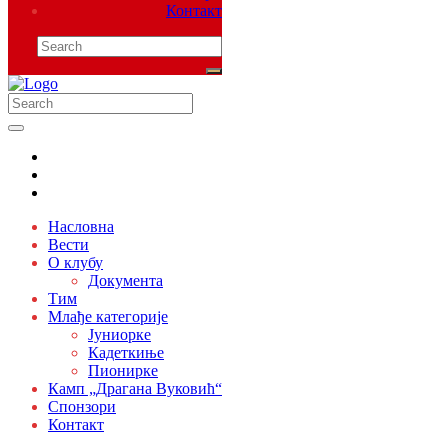
Контакт
Насловна
Вести
О клубу
Документа
Тим
Млађе категорије
Јуниорке
Кадеткиње
Пионирке
Камп „Драгана Вуковић“
Спонзори
Контакт