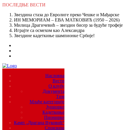
ПОСЛЕДЊЕ
ВЕСТИ
Звездина стаза до Евролиге преко Чешке и Мађарске
ИН МЕМОРИАМ – ЕВА МАТКОВИЋ (1950 – 2026)
Милица Драгичевић – звездин бисер за будуће трофеје
Играјте са осмехом као Александра
Звездине кадеткиње шампионке Србије!
Насловна
Вести
О клубу
Документа
Тим
Млађе категорије
Јуниорке
Кадеткиње
Пионирке
Камп „Драгана Вуковић“
Спонзори