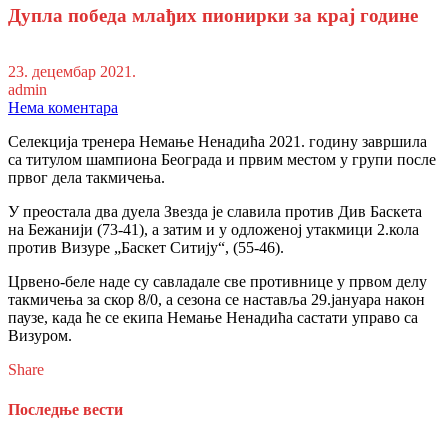
Дупла победа млађих пионирки за крај године
23. децембар 2021.
admin
Нема коментара
Селекција тренера Немање Ненадића 2021. годину завршила
са титулом шампиона Београда и првим местом у групи после
првог дела такмичења.
У преостала два дуела Звезда је славила против Див Баскета
на Бежанији (73-41), а затим и у одложеној утакмици 2.кола
против Визуре „Баскет Ситију“, (55-46).
Црвено-беле наде су савладале све противнице у првом делу
такмичења за скор 8/0, а сезона се наставља 29.јануара након
паузе, када ће се екипа Немање Ненадића састати управо са
Визуром.
Share
Последње вести