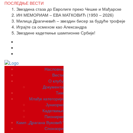
ПОСЛЕДЊЕ
ВЕСТИ
Звездина стаза до Евролиге преко Чешке и Мађарске
ИН МЕМОРИАМ – ЕВА МАТКОВИЋ (1950 – 2026)
Милица Драгичевић – звездин бисер за будуће трофеје
Играјте са осмехом као Александра
Звездине кадеткиње шампионке Србије!
Насловна
Вести
О клубу
Документа
Тим
Млађе категорије
Јуниорке
Кадеткиње
Пионирке
Камп „Драгана Вуковић“
Спонзори