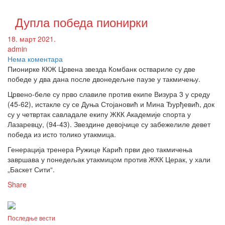
Дупла победа пионирки
18. март 2021.
admin
Нема коментара
Пионирке ККЖ Црвена звезда Комбанк оствариле су две
победе у два дана после двонедељне паузе у такмичењу.
Црвено-беле су прво славиле против екипе Визура 3 у среду
(45-62), истакле су се Дуња Стојановић и Мина Ђурђевић, док
су у четвртак савладале екипу ЖКК Академије спорта у
Лазаревцу, (94-43). Звездине девојчице су забежелиле девет
победа из исто толико утакмица.
Генерација тренера Ружице Карић први део такмичења
завршава у понедељак утакмицом против ЖКК Церак, у хали
„Баскет Сити“.
Share
Последње вести