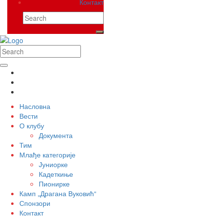
Контакт
Насловна
Вести
О клубу
Документа
Тим
Млађе категорије
Јуниорке
Кадеткиње
Пионирке
Камп „Драгана Вуковић“
Спонзори
Контакт