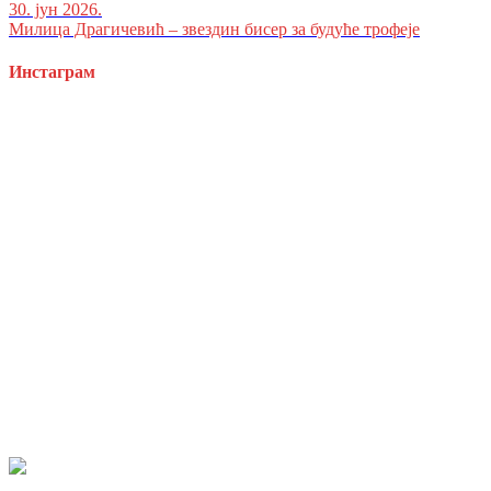
30. јун 2026.
Милица Драгичевић – звездин бисер за будуће трофеје
Инстаграм