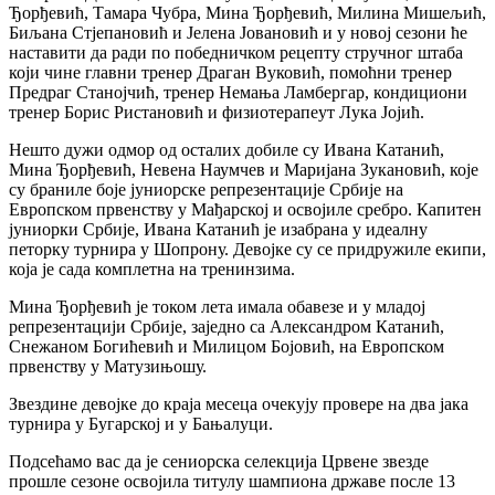
Ђорђевић, Тамара Чубра, Мина Ђорђевић, Милина Мишељић,
Биљана Стјепановић и Јелена Јовановић и у новој сезони ће
наставити да ради по победничком рецепту стручног штаба
који чине главни тренер Драган Вуковић, помоћни тренер
Предраг Станојчић, тренер Немања Ламбергар, кондициони
тренер Борис Ристановић и физиотерапеут Лука Јојић.
Нешто дужи одмор од осталих добиле су Ивана Катанић,
Мина Ђорђевић, Невена Наумчев и Маријана Зукановић, које
су браниле боје јуниорске репрезентације Србије на
Европском првенству у Мађарској и освојиле сребро. Капитен
јуниорки Србије, Ивана Катанић је изабрана у идеалну
петорку турнира у Шопрону. Девојке су се придружиле екипи,
која је сада комплетна на тренинзима.
Мина Ђорђевић је током лета имала обавезе и у младој
репрезентацији Србије, заједно са Александром Катанић,
Снежаном Богићевић и Милицом Бојовић, на Европском
првенству у Матузињошу.
Звездине девојке до краја месеца очекују провере на два јака
турнира у Бугарској и у Бањалуци.
Подсећамо вас да је сениорска селекција Црвене звезде
прошле сезоне освојила титулу шампиона државе после 13