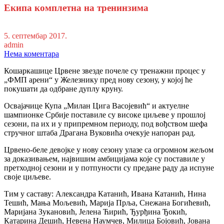
Екипа комплетна на тренинзима
5. септембар 2017.
admin
Нема коментара
Кошаркашице Црвене звезде почеле су тренажни процес у
„ФМП арени“ у Железнику пред нову сезону, у којој ће
покушати да одбране дуплу круну.
Освајачице Купа „Милан Цига Васојевић“ и актуелне
шампионке Србије поставиле су високе циљеве у прошлој
сезони, па их и у припремном периоду, под вођством шефа
стручног штаба Драгана Вуковића очекује напоран рад.
Црвено-беле девојке у нову сезону улазе са огромном жељом
за доказивањем, највишим амбицијама које су поставиле у
претходној сезони и у потпуности су предане раду да испуне
своје циљеве.
Тим у саставу: Александра Катанић, Ивана Катанић, Нина
Тешић, Мања Мољевић, Марија Прља, Снежана Богићевић,
Маријана Зукановић, Јелена Ћирић, Ђурђина Ђокић,
Катарина Дешић, Невена Наумчев, Милица Бојовић, Јована