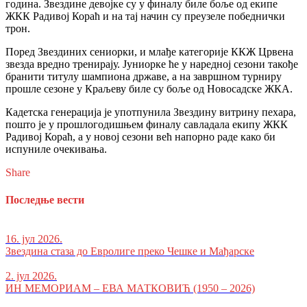
година. Звездине девојке су у финалу биле боље од екипе
ЖКК Радивој Кораћ и на тај начин су преузеле победнички
трон.
Поред Звездиних сениорки, и млађе категорије ККЖ Црвена
звезда вредно тренирају. Јуниорке ће у наредној сезони такође
бранити титулу шампиона државе, а на завршном турниру
прошле сезоне у Краљеву биле су боље од Новосадске ЖКА.
Кадетска генерација је употпунила Звездину витрину пехара,
пошто је у прошлогодишњем финалу савладала екипу ЖКК
Радивој Кораћ, а у новој сезони већ напорно раде како би
испуниле очекивања.
Share
Последње вести
16. јул 2026.
Звездина стаза до Евролиге преко Чешке и Мађарске
2. јул 2026.
ИН МЕМОРИАМ – ЕВА МАТКОВИЋ (1950 – 2026)