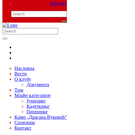
Контакт
Насловна
Вести
О клубу
Документа
Тим
Млађе категорије
Јуниорке
Кадеткиње
Пионирке
Камп „Драгана Вуковић“
Спонзори
Контакт