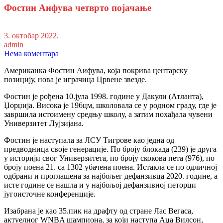
Фостин Аифува четврто појачање
3. октобар 2022.
admin
Нема коментара
Американка Фостин Аифува, која покрива центарску
позицију, нова је играчица Црвене звезде.
Фостин је рођена 10.јула 1998. године у Дакули (Атланта),
Џорџија. Висока је 196цм, школовала се у родном граду, где је
завршила истоимену средњу школу, а затим похађала чувени
Универзитет Лујзијана.
Фостин је наступала за ЛСУ Тигрове као једна од
предводница своје генерације. По броју блокада (239) је друга
у историји свог Универзитета, по броју скокова пета (976), по
броју поена 21. са 1302 убачена поена. Истакла се по одличној
одбрани и проглашена за најбољег дефанзивца 2020. године, а
исте године се нашла и у најбољој дефанзивној петорци
југоисточне конференције.
Изабрана је као 35.пик на драфту од стране Лас Вегаса,
актуелног WNBA шампиона, за који наступа Аџа Вилсон,