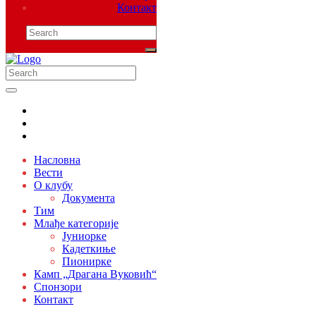
Контакт
Насловна
Вести
О клубу
Документа
Тим
Млађе категорије
Јуниорке
Кадеткиње
Пионирке
Камп „Драгана Вуковић“
Спонзори
Контакт