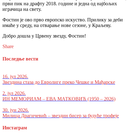
први пик на драфту 2018. године и једна од најбољих
играчица на свету.
Фостин је ово прво европско искуство. Прилику за деби
имаће у среду, на отварање нове сезоне, у Краљеву.
Добро дошла у Црвену звезду, Фостин!
Share
Последње вести
16. јул 2026.
Звездина стаза до Евролиге преко Чешке и Мађарске
2. јул 2026.
ИН МЕМОРИАМ – ЕВА МАТКОВИЋ (1950 – 2026)
30. јун 2026.
Милица Драгичевић – звездин бисер за будуће трофеје
Инстаграм