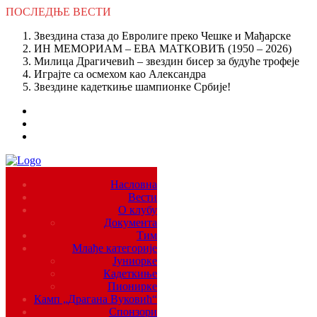
ПОСЛЕДЊЕ
ВЕСТИ
Звездина стаза до Евролиге преко Чешке и Мађарске
ИН МЕМОРИАМ – ЕВА МАТКОВИЋ (1950 – 2026)
Милица Драгичевић – звездин бисер за будуће трофеје
Играјте са осмехом као Александра
Звездине кадеткиње шампионке Србије!
Насловна
Вести
О клубу
Документа
Тим
Млађе категорије
Јуниорке
Кадеткиње
Пионирке
Камп „Драгана Вуковић“
Спонзори