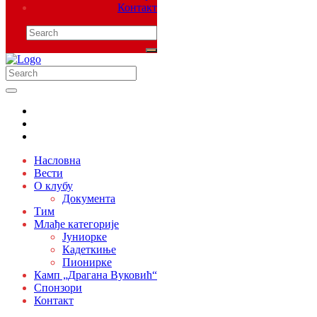
Контакт
Насловна
Вести
О клубу
Документа
Тим
Млађе категорије
Јуниорке
Кадеткиње
Пионирке
Камп „Драгана Вуковић“
Спонзори
Контакт