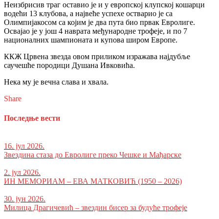
Неизбрисив траг оставио је и у европској клупској кошарци
водећи 13 клубова, а највеће успехе остварио је са
Олимпијакосом са којим је два пута био првак Евролиге.
Освајао је у још 4 наврата међународне трофеје, и по 7
националних шампионата и купова широм Европе.
ККЖ Црвена звезда овом приликом изражава најдубље
саучешће породици Душана Ивковића.
Нека му је вечна слава и хвала.
Share
Последње вести
16. јул 2026.
Звездина стаза до Евролиге преко Чешке и Мађарске
2. јул 2026.
ИН МЕМОРИАМ – ЕВА МАТКОВИЋ (1950 – 2026)
30. јун 2026.
Милица Драгичевић – звездин бисер за будуће трофеје