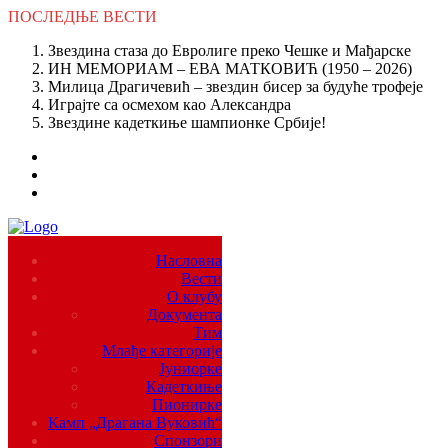
ПОСЛЕДЊЕ
ВЕСТИ
Звездина стаза до Евролиге преко Чешке и Мађарске
ИН МЕМОРИАМ – ЕВА МАТКОВИЋ (1950 – 2026)
Милица Драгичевић – звездин бисер за будуће трофеје
Играјте са осмехом као Александра
Звездине кадеткиње шампионке Србије!
Насловна
Вести
О клубу
Документа
Тим
Млађе категорије
Јуниорке
Кадеткиње
Пионирке
Камп „Драгана Вуковић“
Спонзори