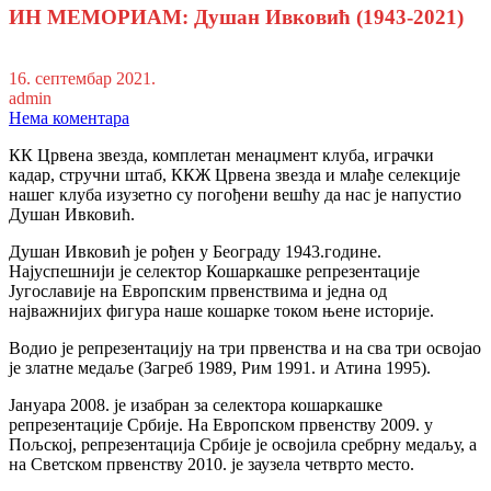
ИН МЕМОРИАМ: Душан Ивковић (1943-2021)
16. септембар 2021.
admin
Нема коментара
КК Црвена звезда, комплетан менаџмент клуба, играчки
кадар, стручни штаб, ККЖ Црвена звезда и млађе селекције
нашег клуба изузетно су погођени вешћу да нас је напустио
Душан Ивковић.
Душан Ивковић је рођен у Београду 1943.године.
Најуспешнији је селектор Кошаркашке репрезентације
Југославије на Европским првенствима и једна од
најважнијих фигура наше кошарке током њене историје.
Водио је репрезентацију на три првенства и на сва три освојао
је златне медаље (Загреб 1989, Рим 1991. и Атина 1995).
Јануара 2008. је изабран за селектора кошаркашке
репрезентације Србије. На Европском првенству 2009. у
Пољској, репрезентација Србије је освојила сребрну медаљу, а
на Светском првенству 2010. је заузела четврто место.