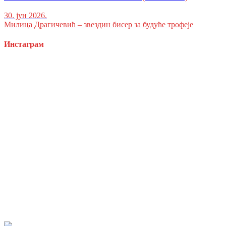
30. јун 2026.
Милица Драгичевић – звездин бисер за будуће трофеје
Инстаграм