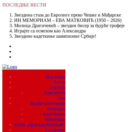
ПОСЛЕДЊЕ
ВЕСТИ
Звездина стаза до Евролиге преко Чешке и Мађарске
ИН МЕМОРИАМ – ЕВА МАТКОВИЋ (1950 – 2026)
Милица Драгичевић – звездин бисер за будуће трофеје
Играјте са осмехом као Александра
Звездине кадеткиње шампионке Србије!
Насловна
Вести
О клубу
Документа
Тим
Млађе категорије
Јуниорке
Кадеткиње
Пионирке
Камп „Драгана Вуковић“
Спонзори