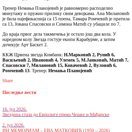
Тренер Немања Планојевић је равномерно расподелио
минутажу и пружио прилику свим девојкама. Ана Милановић
је била најефикаснија са 15 поена, Тамара Ромчевић је пратила
са 13, Јована Спасовски и Симона Матић су убациле по 7.
До краја првог дела такмичења је остало још два кола. У
наредном колу Звезда гостује екипи Карабурме, а затим
дочекује Арт Баскет 2.
ККЖ Црвена звезда Комбанк:
Н.Марковић 2, Рунић 6,
Васиљевић 2, Ивановић 4, Улемек 5, М.Јанковић, Матић 7,
Спасовски 7, Милановић 15, Ковачевић 2, Вуловић 6,
Ромчевић 13
. Тренер:
Немања Планојевић
Share
Последње вести
16. јул 2026.
Звездина стаза до Евролиге преко Чешке и Мађарске
2. јул 2026.
ИН МЕМОРИАМ – ЕВА МАТКОВИЋ (1950 – 2026)