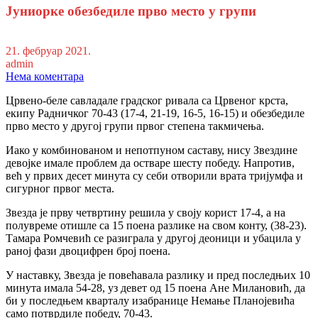
Јуниорке обезбедиле прво место у групи
21. фебруар 2021.
admin
Нема коментара
Црвено-беле савладале градског ривала са Црвеног крста,
екипу Радничког 70-43 (17-4, 21-19, 16-5, 16-15) и обезбедиле
прво место у другој групи првог степена такмичења.
Иако у комбинованом и непотпуном саставу, нису Звездине
девојке имале проблем да остваре шесту победу. Напротив,
већ у првих десет минута су себи отворили врата тријумфа и
сигурног првог места.
Звезда је прву четвртину решила у своју корист 17-4, а на
полувреме отишле са 15 поена разлике на свом конту, (38-23).
Тамара Ромчевић се разиграла у другој деоници и убацила у
раној фази двоцифрен број поена.
У наставку, Звезда је повећавала разлику и пред последњих 10
минута имала 54-28, уз девет од 15 поена Ане Милановић, да
би у последњем кварталу изабранице Немање Планојевића
само потврдиле победу, 70-43.