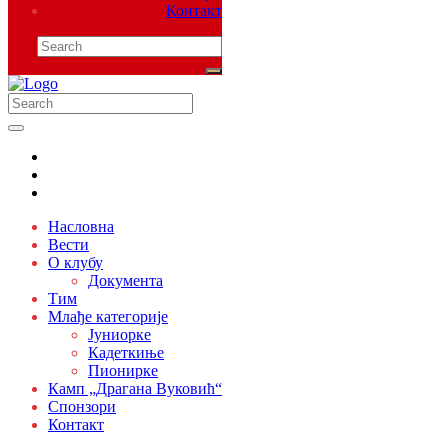
Контакт
Насловна
Вести
О клубу
Документа
Тим
Млађе категорије
Јуниорке
Кадеткиње
Пионирке
Камп „Драгана Вуковић“
Спонзори
Контакт