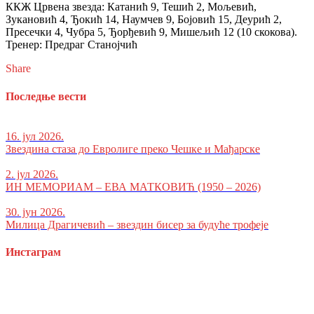
ККЖ Црвена звезда: Катанић 9, Тешић 2, Мољевић,
Зукановић 4, Ђокић 14, Наумчев 9, Бојовић 15, Деурић 2,
Пресечки 4, Чубра 5, Ђорђевић 9, Мишељић 12 (10 скокова).
Тренер: Предраг Станојчић
Share
Последње вести
16. јул 2026.
Звездина стаза до Евролиге преко Чешке и Мађарске
2. јул 2026.
ИН МЕМОРИАМ – ЕВА МАТКОВИЋ (1950 – 2026)
30. јун 2026.
Милица Драгичевић – звездин бисер за будуће трофеје
Инстаграм