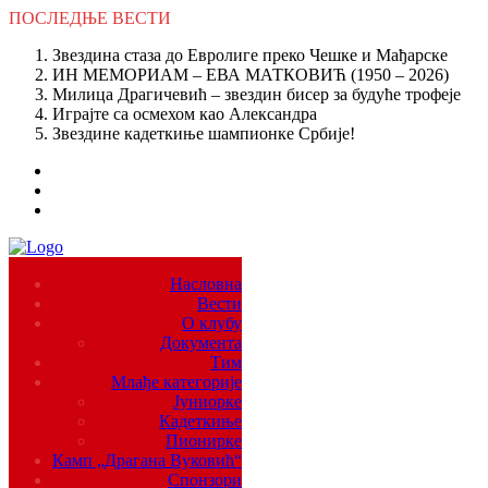
ПОСЛЕДЊЕ
ВЕСТИ
Звездина стаза до Евролиге преко Чешке и Мађарске
ИН МЕМОРИАМ – ЕВА МАТКОВИЋ (1950 – 2026)
Милица Драгичевић – звездин бисер за будуће трофеје
Играјте са осмехом као Александра
Звездине кадеткиње шампионке Србије!
Насловна
Вести
О клубу
Документа
Тим
Млађе категорије
Јуниорке
Кадеткиње
Пионирке
Камп „Драгана Вуковић“
Спонзори