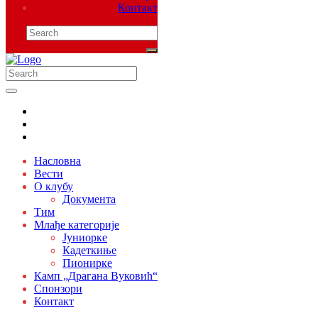
Контакт
Насловна
Вести
О клубу
Документа
Тим
Млађе категорије
Јуниорке
Кадеткиње
Пионирке
Камп „Драгана Вуковић“
Спонзори
Контакт