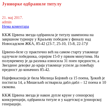
Јуниорке одбраниле титулу
21. мај 2017.
admin
Нема коментара
ККЖ Црвена звезда одбранила је титулу шампиона на
завршном турниру у Краљеву победом у финалу над
Новосадском ЖКА, 85-42
(23-7, 25-10, 15-8, 22-17)!
Црвено-беле су практично већ на самом старту утакмице
одлучиле победника, серијом 15-0 у првим минутима. На
полувремену је да разлика износила 31 поен предности, а
Звездине девојке до краја утакмице успеле да повећају
предност до коначних 85-42.
Најефикаснија је била Милица Бојовић са 15 поена, Ђокић је
постигла 14, а Мишељић остварила дабл-дабл – 12 поена и 10
скокова.
ККЖ Црвена звезда је након дупле круне у сениорској
конкуренцији, одбранила титуле и у кадетској и јуниорској
генерацији.