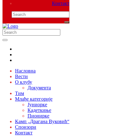
Контакт
Насловна
Вести
О клубу
Документа
Тим
Млађе категорије
Јуниорке
Кадеткиње
Пионирке
Камп „Драгана Вуковић“
Спонзори
Контакт