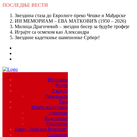
ПОСЛЕДЊЕ
ВЕСТИ
Звездина стаза до Евролиге преко Чешке и Мађарске
ИН МЕМОРИАМ – ЕВА МАТКОВИЋ (1950 – 2026)
Милица Драгичевић – звездин бисер за будуће трофеје
Играјте са осмехом као Александра
Звездине кадеткиње шампионке Србије!
Насловна
Вести
О клубу
Документа
Тим
Млађе категорије
Јуниорке
Кадеткиње
Пионирке
Камп „Драгана Вуковић“
Спонзори