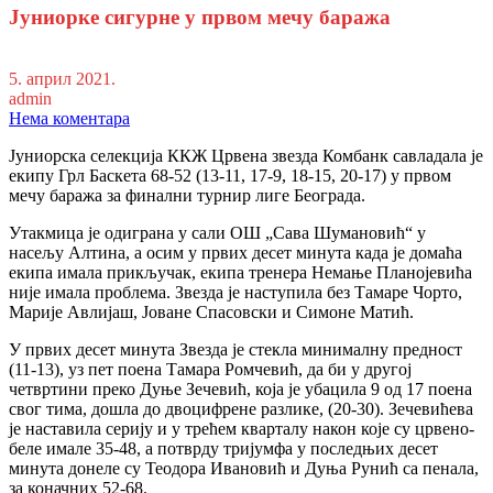
Јуниорке сигурне у првом мечу баража
5. април 2021.
admin
Нема коментара
Јуниорска селекција ККЖ Црвена звезда Комбанк савладала је
екипу Грл Баскета 68-52 (13-11, 17-9, 18-15, 20-17) у првом
мечу баража за финални турнир лиге Београда.
Утакмица је одиграна у сали ОШ „Сава Шумановић“ у
насељу Алтина, а осим у првих десет минута када је домаћа
екипа имала прикључак, екипа тренера Немање Планојевића
није имала проблема. Звезда је наступила без Тамаре Чорто,
Марије Авлијаш, Јоване Спасовски и Симоне Матић.
У првих десет минута Звезда је стекла минималну предност
(11-13), уз пет поена Тамара Ромчевић, да би у другој
четвртини преко Дуње Зечевић, која је убацила 9 од 17 поена
свог тима, дошла до двоцифрене разлике, (20-30). Зечевићева
је наставила серију и у трећем кварталу након које су црвено-
беле имале 35-48, а потврду тријумфа у последњих десет
минута донеле су Теодора Ивановић и Дуња Рунић са пенала,
за коначних 52-68.