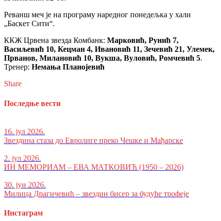
Реванш меч је на програму наредног понедељка у хали
„Баскет Сити“.
ККЖ Црвена звезда Комбанк:
Марковић, Рунић 7,
Васиљевић 10, Кецман 4, Ивановић 11, Зечевић 21, Улемек,
Прванов, Милановић 10, Вукша, Вуловић, Ромчевић 5
.
Тренер:
Немања Планојевић
Share
Последње вести
16. јул 2026.
Звездина стаза до Евролиге преко Чешке и Мађарске
2. јул 2026.
ИН МЕМОРИАМ – ЕВА МАТКОВИЋ (1950 – 2026)
30. јун 2026.
Милица Драгичевић – звездин бисер за будуће трофеје
Инстаграм