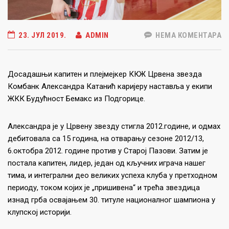
23. ЈУЛ 2019.
ADMIN
НЕМА КОМЕНТАРА
Досадашњи капитен и плејмејкер ККЖ Црвена звезда
Комбанк Александра Катанић каријеру наставља у екипи
ЖКК Будућност Бемакс из Подгорице.
Александра је у Црвену звезду стигла 2012.године, и одмах
дебитовала са 15 година, на отварању сезоне 2012/13,
6.октобра 2012. године против у Старој Пазови. Затим је
постала капитен, лидер, један од кључних играча нашег
тима, и интегрални део великих успеха клуба у претходном
периоду, током којих је „пришивена“ и трећа звездица
изнад грба освајањем 30. титуле националног шампиона у
клупској историји.