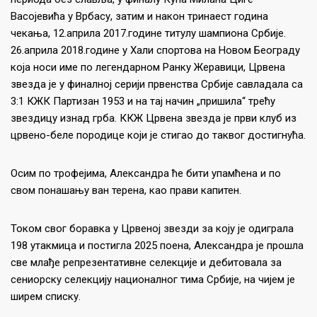
Васојевића у Врбасу, затим и након тринаест година
чекања, 12.априла 2017.године титулу шампиона Србије.
26.априла 2018.године у Хали спортова на Новом Београду
која носи име по легендарном Ранку Жеравици, Црвена
звезда је у финалној серији првенства Србије савладала са
3:1 КЖК Партизан 1953 и на тај начин „пришила“ трећу
звездицу изнад грба. ККЖ Црвена звезда је први клуб из
црвено-беле породице који је стигао до таквог достигнућа.
Осим по трофејима, Александра ће бити упамћена и по
свом понашању ван терена, као прави капитен.
Током свог боравка у Црвеној звезди за коју је одиграла
198 утакмицa и постигла 2025 поена, Александра је прошла
све млађе репрезентативне селекције и дебитовала за
сениорску селекцију националног тима Србије, на чијем је
ширем списку.