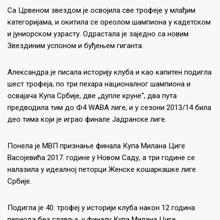
Са Црвеном звездом је освојила све трофеје у млађим
категоријама, и окитила се ореолом шампиона у кадетском
и јуниорском узрасту. Одрастала је заједно са новим
Звездиним успоном и буђењем гиганта.
Александра је писала историју клуба и као капитен подигла
шест трофеја, по три пехара националног шампиона и
освајача Купа Србије, две „дупле круне“, два пута
предводила тим до Ф4 WABA лиге, и у сезони 2013/14 била
део тима који је играо финале Јадранске лиге.
Понела је МВП признање финала Купа Милана Циге
Васојевића 2017. године у Новом Саду, а три године се
налазила у идеалној петорци Женске кошаркашке лиге
Србије.
Подигла је 40. трофеј у историји клуба након 12 година
периода без славља, у финалу Купа Милана Циге