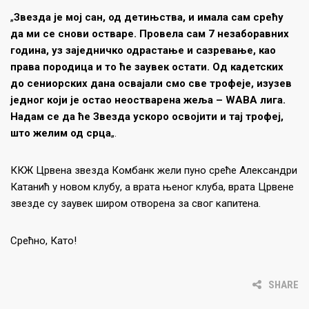
„
Звезда је мој сан, од детињства, и имала сам срећу
да ми ce снови остваре. Провела сам 7 незаборавних
година, уз заједничко одрастање и сазревање, као
права породица и то ће заувек остати. Од кадетских
до сениорских дана освајали смо све трофеје, изузев
једног који је остао неостварена жеља – WABA лига.
Надам се да ће Звезда ускоро освојити и тај трофеј,
што желим од срца
„.
ККЖ Црвена звезда Комбанк жели пуно среће Александри
Катанић у новом клубу, а врата њеног клуба, врата Црвене
звезде су заувек широм отворена за свог капитена.
Срећно, Като!
SHARE