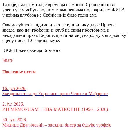
Такође, сматрамо да је време да шампион Србије поново
учествује у међународним такмичењима под окриљем ФИБА
у којима клубова из Србије није било годинама.
Ову могућност видимо и као лепу прилику да се Црвена
звезда, као најјтрофејнији клуб на овим просторима и
некадашњи првак Европе, врати на међународну кошаркашку
сцену после 12 година паузе.
ККЖ Црвена звезда Комбанк
Share
Последње вести
16. јул 2026.
Звездина стаза до Евролиге преко Чешке и Мађарске
2. јул 2026.
ИН МЕМОРИАМ – ЕВА МАТКОВИЋ (1950 – 2026)
30. јун 2026.
Милица Драгичевић – звездин бисер за будуће трофеје