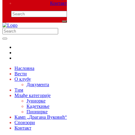
Контакт
Насловна
Вести
О клубу
Документа
Тим
Млађе категорије
Јуниорке
Кадеткиње
Пионирке
Камп „Драгана Вуковић“
Спонзори
Контакт