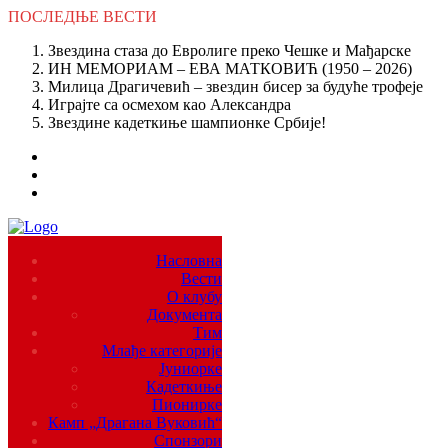
ПОСЛЕДЊЕ
ВЕСТИ
Звездина стаза до Евролиге преко Чешке и Мађарске
ИН МЕМОРИАМ – ЕВА МАТКОВИЋ (1950 – 2026)
Милица Драгичевић – звездин бисер за будуће трофеје
Играјте са осмехом као Александра
Звездине кадеткиње шампионке Србије!
Насловна
Вести
О клубу
Документа
Тим
Млађе категорије
Јуниорке
Кадеткиње
Пионирке
Камп „Драгана Вуковић“
Спонзори