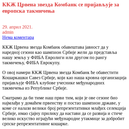
ККЖ Црвена звезда Комбанк се пријављује за
европска такмичења
29. април 2021.
admin
Нема коментара
ККЖ Црвена звезда Комбанк обавештава јавност да у
наредној сезони као шампион Србије жели да представља
нашу земљу у ФИБА Евролиги или другом по рангу
такмичењу, ФИБА Еврокупу.
О овој намери ККЖ Црвена звезда Комбанк ће обавестити
Кошаркашки Савез Србије, који као наша кровна организација
пријављује ФИБА клубове учеснике међународних
такмичења из Републике Србије.
Сматрамо да би тиме наш први тим, који је ове сезоне био
најмлађи у домаћем првенству и постао шампион државе, у
коме се налази велики број репрезентативки млађих селекција
Србије, имао сјајну прилику да настави да се развија и стиче
велико искуство играјући међународне утакмице за добробит
српске репрезентативне кошарке.