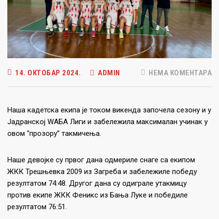
14. ОКТОБАР 2024.
ADMIN
НЕМА КОМЕНТАРА
Наша кадетска екипа је током викенда започела сезону и у
Јадранској WАБА Лиги и забележила максималан учинак у
овом “прозору” такмичења.
Наше девојке су првог дана одмериле снаге са екипом
ЖКК Трешњевка 2009 из Загреба и забележиле победу
резултатом 74:48. Другог дана су одиграле утакмицу
против екипе ЖКК Феникс из Бања Луке и победиле
резултатом 76:51.