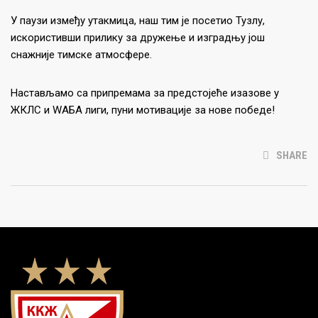
У паузи између утакмица, наш тим је посетио Тузлу,
искористивши прилику за дружење и изградњу још
снажније тимске атмосфере.
Настављамо са припремама за предстојеће изазове у
ЖКЛС и WАБА лиги, пуни мотивације за нове победе!
SHARE