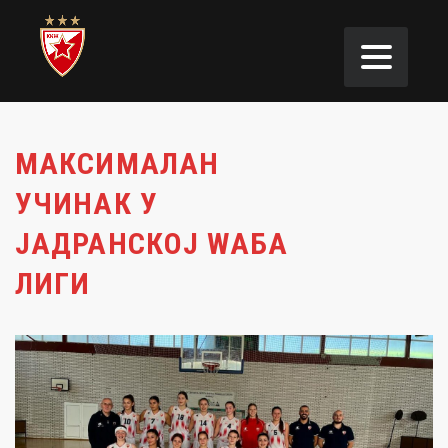
МАКСИМАЛАН
УЧИНАК У
ЈАДРАНСКОЈ WАБА
ЛИГИ