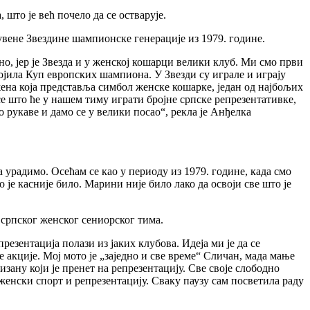
што је већ почело да се остварује.
увене Звездине шампионске генерације из 1979. године.
но, јер је Звезда и у женској кошарци велики клуб. Ми смо први
војила Куп европских шампиона. У Звезди су играле и играју
ена која представља симбол женске кошарке, један од најбољих
е што ће у нашем тиму играти бројне српске репрезентативке,
 рукаве и дамо се у велики посао“, рекла је Анђелка
 урадимо. Осећам се као у периоду из 1979. године, када смо
је касније било. Марини није било лако да освоји све што је
српског женског сениорског тима.
езентација полази из јаких клубова. Идеја ми је да се
 акције. Мој мото је „заједно и све време“ Сличан, мада мање
изану који је пренет на репрезентацију. Све своје слободно
женски спорт и репрезентацију. Сваку паузу сам посветила раду