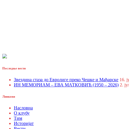
Последње вести
Звездина стаза до Евролиге преко Чешке и Мађарске
16. ј
ИН МЕМОРИАМ – ЕВА МАТКОВИЋ (1950 – 2026)
2. ју
Линкови
Насловна
О клубу
Тим
Историјат
Вести