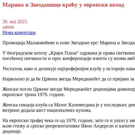
Марина и Звездашице крећу у европски поход
30. мај 2025.
admin
Нема коментара
Промоција Маљковићеве и нове Звездине ере: Марина и Звезда
У београдском хотелу „Краун Плаза“ одржана је права светко
посећеној свечаности и прес конференцији изнети су веома ам
Уосталом, како и доликује најтрофејнијем клубу у историји на
Најављено је да ће Црвена звезда Меридианбет да се пријави з
Женски погон Црвене звезде Меридианбет деценијама доминира у
европског трона 1979. године.
Женска секција клуба са Малог Калемегдана је у последњих деве
витрине додала шест националних купова.
На европски трофеј чека се од 1979. године, зато се и ушло у
њом стижу и српске репрезентативке Ивон Андерсон и капитен М
деценије.