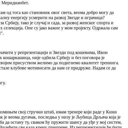
е Меридианбет.
м од тога као становник овог света, веома добро могу да
алну енергију усмерити на развој Звезде и играчица?
 Србију, тако је случај и сада, за развој женског спорта и
их селекција. Оне су јако важне у мом пројекту. Одржала сам
“.
значити у репрезентацији и Звезди под кошевима, Ивон
их кошаркашица, није одбила Србију и без поговора је
, својим присуством желимо да подигнемо квалитет тренинга.
стале клубове мотивисати да нам се придруже. Надам се да
гу.
 помињем свој стручни штаб, имам тренере који раде у Кини
је веома дугачак, последња у низу је Љубица Дрљача која је
ба да остану ту, сваком ћу пружити шансу да уђе у мој систем,
 Видећете све када крену припреме. Из репрезентације ће бити