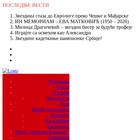
ПОСЛЕДЊЕ
ВЕСТИ
Звездина стаза до Евролиге преко Чешке и Мађарске
ИН МЕМОРИАМ – ЕВА МАТКОВИЋ (1950 – 2026)
Милица Драгичевић – звездин бисер за будуће трофеје
Играјте са осмехом као Александра
Звездине кадеткиње шампионке Србије!
Насловна
Вести
О клубу
Документа
Тим
Млађе категорије
Јуниорке
Кадеткиње
Пионирке
Камп „Драгана Вуковић“
Спонзори