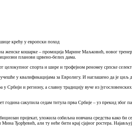
шице крећу у европски поход
вина женске кошарке – промоција Марине Маљковић, новог трене
бициозни планови црвено-белих дама.
шег целокупног спорта и шире и трофејном реномеу српске селект
а учешће у квалификацијама за Евролигу. И наглашено да је циљ 
 Србији и региону, а славну традицију вуче из југословенских 
т година сакупила седам титула прва Србије – уз прекид због пан
 амбициозан пројекат, уложила озбиљна новчана средства како би
ина Ђорђевић, али ту неће бити крај сјајног ростера. Најављује