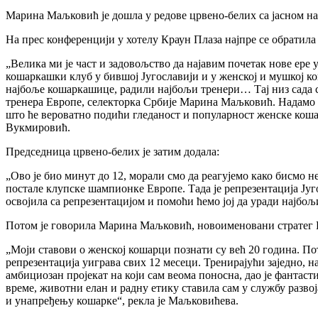
Марина Маљковић је дошла у редове црвено-белих са јасном наме
На прес конференцији у хотелу Краун Плаза најпре се обратил
„Велика ми је част и задовољство да најавим почетак нове ере 
кошаркашки клуб у бившој Југославији и у женској и мушкој кон
најбоље кошаркашице, радили најбољи тренери… Тај низ сада с
тренера Европе, селекторка Србије Марина Маљковић. Надамо с
што ће вероватно подићи гледаност и популарност женске кошарк
Вукмировић.
Председница црвено-белих је затим додала:
„Ово је био минут до 12, морали смо да реагујемо како бисмо н
постале клупске шампионке Европе. Тада је репрезентација Југо
освојила са репрезентацијом и помоћи ћемо јој да уради најбољ
Потом је говорила Марина Маљковић, новоименовани стратег Ц
„Моји ставови о женској кошарци познати су већ 20 година. Пот
репрезентација уиграва свих 12 месеци. Тренирајући заједно, н
амбициозан пројекат на који сам веома поносна, дао је фантасти
време, животни елан и радну етику ставила сам у службу разво
и унапређењу кошарке“, рекла је Маљковићева.