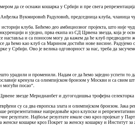
ром да се оснажи кошарка у Србији и пре свега репрезентација, 
а Анђелка Вукмировић Радуловић, председница клуба, чланица ч
у историји клуба. Бићемо део амбициозног пројекта, што није чуд
куренцији и уједно, прва екипа из СД Црвена звезда, која је ос
е наставља и са поносом могу да кажем да ће клуб предводити ж
е да ћемо као клуб са Марином достићи нове висине. Радујемо с
е у Србији. Ово је велика одговорност за нас, треба да засучемо
ешто урадили и променили. Надам се да ћемо заједно успети то да
славије кренула са олимпијском бронзом у Москви и са свим што 
и могући посао“.
рвене звезде Меридианбет и дугогодишња трофејна селекторка 
врђени су са два европска злата и олимпијском бронзом. Јака репр
аше репрезентативке напредоваће кроз клупске и репрезентативне
чне резултате. Најбоље резултате имале смо кроз пројекат у Парт
ја женске кошарке кроз Покрет за женску кошарку и Институт за 