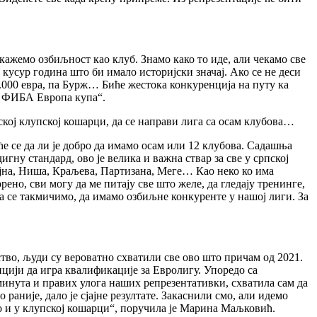
кажемо озбиљност као клуб. Знамо како то иде, али чекамо све
кусур година што би имало историјски значај. Ако се не деси
0.000 евра, па Бурж… Биће жестока конкуренција на путу ка
на ФИБА Европа купа“.
ској клупској кошарци, да се направи лига са осам клубова…
деће се да ли је добро да имамо осам или 12 клубова. Садашња
ну стандард, ово је велика и важна ствар за све у српској
војна, Ниша, Краљева, Партизана, Меге… Као неко ко има
ено, сви могу да ме питају све што желе, да гледају тренинге,
а се такмичимо, да имамо озбиљне конкуренте у нашој лиги. За
љство, људи су вероватно схватили све ово што причам од 2021.
зицији да игра квалификације за Евролигу. Упоредо са
минута и правих улога наших репрезентативки, схватила сам да
о раније, дало је сјајне резултате. Закаснили смо, али идемо
ако и у клупској кошарци“, поручила је Марина Маљковић.