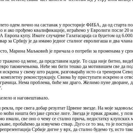
лето одем лично на састанак у просторије ФИБА, да од старта по
 и ако прођемо квалификације, играћемо у Евролиги после 20 и 
А Европа купу. Имате случајеве Галатасараја са буџетом од 6.00
твар за Србију је да имамо једног сталног евролигаша и два чла
есто, Марина Маљковић је причала о потреби за променама у срп
 је тражено од мене, да представим идеје. То сада није битно, ви
евро такмичењима. Неће ми бити тешко да мотивишем све да подиг
ам искрена у свему што радим, разговараћу исто са тренером Се
м комплетну реконструкцију. Свима ћу приступати искрено и отвор
играчица. Нема проблема, биће ми драго. Желимо пуне дворане, д
“.
 желело и наговештавало.
м рекла, пре свега добар резултат Црвене звезде. На моје задово
о моћи ништа без јаке српске лиге. Звезда је првак државе, у по
о имали, све оно о чему се стално прича, недостатку клупских 
каве, пробаћемо да извучемо ствар. Дуго се то зна, то је постојал
 репрезентација Србије дигне у врх, да стално будемо ту, исто т