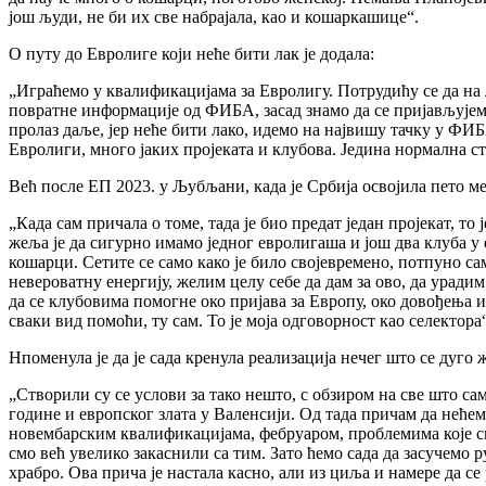
још људи, не би их све набрајала, као и кошаркашице“.
О путу до Евролиге који неће бити лак је додала:
„Играћемо у квалификацијама за Евролигу. Потрудићу се да на 
повратне информације од ФИБА, засад знамо да се пријављујемо
пролаз даље, јер неће бити лако, идемо на највишу тачку у ФИБ
Евролиги, много јаких пројеката и клубова. Једина нормална с
Већ после ЕП 2023. у Љубљани, када је Србија освојила пето м
„Када сам причала о томе, тада је био предат један пројекат, то
жеља је да сигурно имамо једног евролигаша и још два клуба у 
кошарци. Сетите се само како је било својевремено, потпуно с
невероватну енергију, желим целу себе да дам за ово, да уради
да се клубовима помогне око пријава за Европу, око довођења 
сваки вид помоћи, ту сам. То је моја одговорност као селектора
Нпоменула је да је сада кренула реализација нечег што се дуго
„Створили су се услови за тако нешто, с обзиром на све што са
године и европског злата у Валенсији. Од тада причам да нећем
новембарским квалификацијама, фебруаром, проблемима које см
смо већ увелико закаснили са тим. Зато ћемо сада да засучемо ру
храбро. Ова прича је настала касно, али из циља и намере да се