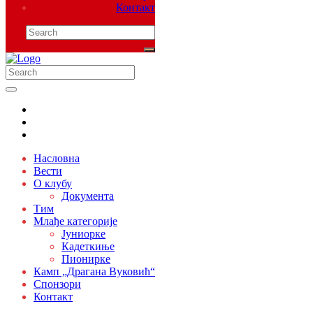
Контакт
Насловна
Вести
О клубу
Документа
Тим
Млађе категорије
Јуниорке
Кадеткиње
Пионирке
Камп „Драгана Вуковић“
Спонзори
Контакт