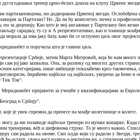
 и дугогодишњи тренер црно-белих дошла на клупу Црвене звезд
ам партизановцима, ни додворавам Црвеној звезди. Ослобођена са
 навијам за Партизан? Не. Да ли ћу комплетну личну и професион
 ни за деценију. Као што је мој ангажман у Партизану био везан за
астављају сарадњу, ту су и А репрезентативке, као и чланице млађ
да морала да има јаку базу, како би се испунио циљ овог пројекта
еридианбет и поручила шта је главни циљ.
презентације Србије, затим Марта Митровић, која ће нам много 
и сам јој јако захвална. Она, за разлику од многих других стран
аросним категоријама, наше амбиције показаћемо кроз такмичења
договорили, бираћемо најбоље од најбољих, уверени да ћемо и о
е Тик Ток“.
 Меридианбет пријавити за учешће у квалификацијама за Евроли
Београд и Србију“.
 које је увек спремна да пренесе на млађе колегинице и колеге.
 – могу да ми позавиде најбољи тренери из мушке кошарке. Када
м тренерима, већ и шефовима струке. То је много важно. Списак 
јеру сам радила на овоме. Сви људи који су радили у Звезди, тре
 ће остати, свака част колеги и честитам му, у стручном штабу.