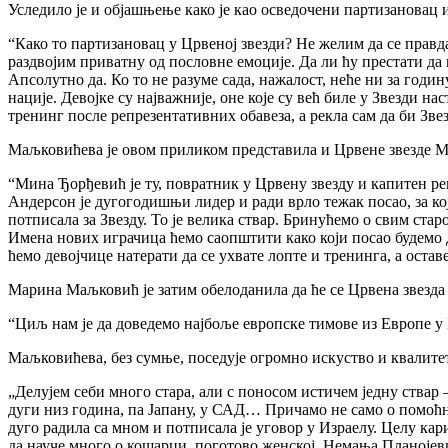
Уследило је и објашњење како је као осведочени партизановац
“Како то партизановац у Црвеној звезди? Не желим да се правд
раздвојим приватну од пословне емоције. Да ли ћу престати да
Апсолутно да. Ко то не разуме сада, нажалост, неће ни за годину,
нације. Девојке су најважније, оне које су већ биле у Звезди н
тренинг после репрезентативних обавеза, а рекла сам да би Звез
Маљковићева је овом приликом представила и Црвене звезде М
“Мина Ђорђевић је ту, повратник у Црвену звезду и капитен ре
Андерсон је дугогодишњи лидер и ради врло тежак посао, за кој
потписала за Звезду. То је велика ствар. Бринућемо о свим ст
Имена нових играчица ћемо саопштити како који посао будемо 
ћемо девојчице натерати да се ухвате лопте и тренинга, а остав
Марина Маљковић је затим обелоданила да ће се Црвена звезда
“Циљ нам је да доведемо најбоље европске тимове из Европе у 
Маљковићева, без сумње, поседује огромно искуство и квалитет,
„Делујем себи много стара, али с поносом истичем једну ствар
дуги низ година, па Јапану, у САД… Причамо не само о помоћни
дуго радила са мном и потписала је уговор у Израелу. Целу кари
да науче много о кошарци, поготово женској. Немања Планојевић