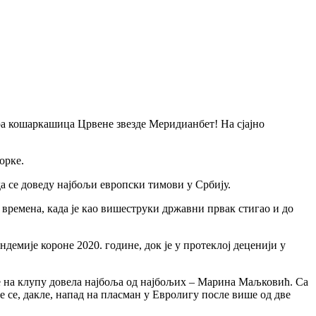
ра кошаркашица Црвене звезде Меридианбет! На сјајно
орке.
да се доведу најбољи европски тимови у Србију.
времена, када је као вишеструки државни првак стигао и до
демије короне 2020. године, док је у протеклој деценији у
 се на клупу довела најбоља од најбољих – Марина Маљковић. Са
 се, дакле, напад на пласман у Евролигу после више од две