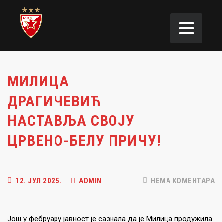
МИЛИЦА
ДРАГИЧЕВИЋ
НАСТАВЉА СВОЈУ
ЦРВЕНО-БЕЛУ ПРИЧУ!
12. ЈУЛ 2025.
ADMIN
НЕМА КОМЕНТАРА
Још у фебруару јавност је сазнала да је Милица продужила