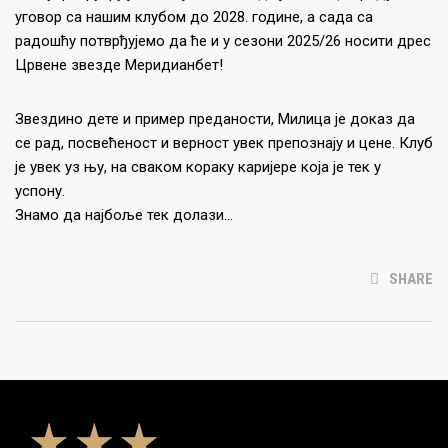
уговор са нашим клубом до 2028. године, а сада са
радошћу потврђујемо да ће и у сезони 2025/26 носити дрес
Црвене звезде Меридианбет!
Звездино дете и пример преданости, Милица је доказ да
се рад, посвећеност и верност увек препознају и цене. Клуб
је увек уз њу, на сваком кораку каријере која је тек у
успону.
Знамо да најбоље тек долази…
SHARE