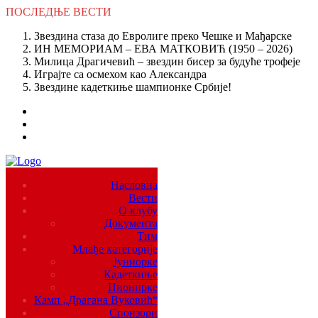
ПОСЛЕДЊЕ
ВЕСТИ
Звездина стаза до Евролиге преко Чешке и Мађарске
ИН МЕМОРИАМ – ЕВА МАТКОВИЋ (1950 – 2026)
Милица Драгичевић – звездин бисер за будуће трофеје
Играјте са осмехом као Александра
Звездине кадеткиње шампионке Србије!
Насловна
Вести
О клубу
Документа
Тим
Млађе категорије
Јуниорке
Кадеткиње
Пионирке
Камп „Драгана Вуковић“
Спонзори