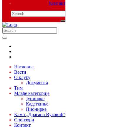
Контакт
Насловна
Вести
О клубу
Документа
Тим
Млађе категорије
Јуниорке
Кадеткиње
Пионирке
Камп „Драгана Вуковић“
Спонзори
Контакт