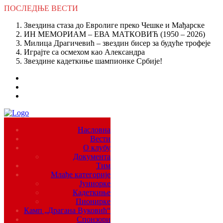
ПОСЛЕДЊЕ
ВЕСТИ
Звездина стаза до Евролиге преко Чешке и Мађарске
ИН МЕМОРИАМ – ЕВА МАТКОВИЋ (1950 – 2026)
Милица Драгичевић – звездин бисер за будуће трофеје
Играјте са осмехом као Александра
Звездине кадеткиње шампионке Србије!
Насловна
Вести
О клубу
Документа
Тим
Млађе категорије
Јуниорке
Кадеткиње
Пионирке
Камп „Драгана Вуковић“
Спонзори