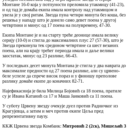
Монтане 16-0 која у потпуности преломила утакмицу (41-23),
и од тад је домаћа екипа имала контролу над утакмицом и
увела је у свој ритам. Звезда пуна четири минута без коша, без
решења у нападу што је донело само девет поена у другој
четвртини и минус од 17 поена на полувремену, 47-30.
Екипа Монтане је и на старту треће деонице имала велику
серију (10-0) и стигла до максималних плус 27 (57-30), што је
Звезда прекинула тек средином четвртине са шест везаних
поена, али на крају трећег периода имала и даље велики
заостатак, минус од 23 разлике, 66-43.
У последњих десет минута Монтана је стигла у два наврата до
максималне предности од 27 поена разлике, али су црвено-
беле успеле да спрече висок пораз и у финишу преполове
разлику домаће екипе до коначних 82-71.
Најефикаснија је била Милица Бојовић са 18 поена, пратиле
су је Ивана Катанић са 17 и Маша Јанковић са 11 поена.
У суботу Црвену звезду очекује дуел против Радничког из
Крагујевца, а затим и меч против екипе Цеља пред
репрезентативну паузу.
ККЖ Црвена звезда Комбанк:
Митровић 2 (2ск), Мишељић 3