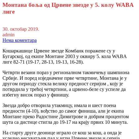
Монтана боља од Црвене звезде у 5. колу WABA
лиге
30. октобар 2019.
admin
Нема коментара
Кошаркашице Црвене звезде Комбанк поражене су у
Бугарској, од екипе Монтане 2003 у оквиру 5. кола WABA
лиге 82-71 (19-17, 28-13, 19-13, 16-28).
Четврти везани пораз у регионалном такмичењу шампиона
Србије. И поред изједначене прве четвртине, Монтана је у
другом периоду стекла велику предност серијом , коју је
потврдила у трећој четвртини, а црвено-беле су успеле да
избегну висок пораз у финишу.
Звезда добро отворила утакмицу, имала и шест поена
предности (4-10), вођство до самог финиша, али је екипа
Монтане преко Радостине Димитрове и добрим процентом
шута са дистнце стигла до 19-17 на крају првих 10 минута.
На старту друге деонице играло се кош за кош, а онда је
уследио несхватљив пад у игри Црвене звезде и серија