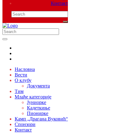
Контакт
Насловна
Вести
О клубу
Документа
Тим
Млађе категорије
Јуниорке
Кадеткиње
Пионирке
Камп „Драгана Вуковић“
Спонзори
Контакт