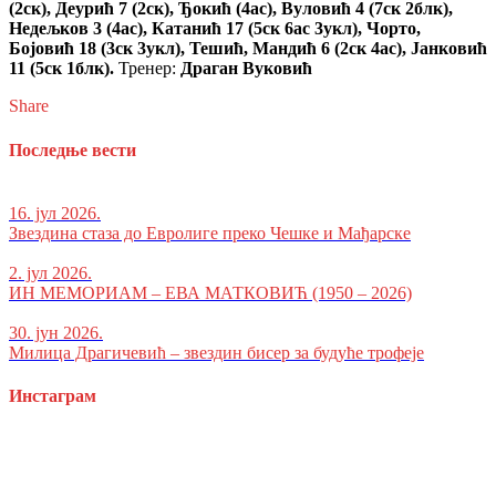
(2ск), Деурић 7 (2ск), Ђокић (4ас), Вуловић 4 (7ск 2блк),
Недељков 3 (4ас), Катанић 17 (5ск 6ас 3укл), Чорто,
Бојовић 18 (3ск 3укл), Тешић, Мандић 6 (2ск 4ас), Јанковић
11 (5ск 1блк).
Тренер:
Драган Вуковић
Share
Последње вести
16. јул 2026.
Звездина стаза до Евролиге преко Чешке и Мађарске
2. јул 2026.
ИН МЕМОРИАМ – ЕВА МАТКОВИЋ (1950 – 2026)
30. јун 2026.
Милица Драгичевић – звездин бисер за будуће трофеје
Инстаграм