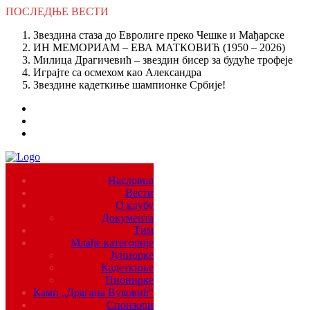
ПОСЛЕДЊЕ
ВЕСТИ
Звездина стаза до Евролиге преко Чешке и Мађарске
ИН МЕМОРИАМ – ЕВА МАТКОВИЋ (1950 – 2026)
Милица Драгичевић – звездин бисер за будуће трофеје
Играјте са осмехом као Александра
Звездине кадеткиње шампионке Србије!
Насловна
Вести
О клубу
Документа
Тим
Млађе категорије
Јуниорке
Кадеткиње
Пионирке
Камп „Драгана Вуковић“
Спонзори