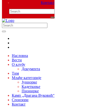
Контакт
Насловна
Вести
О клубу
Документа
Тим
Млађе категорије
Јуниорке
Кадеткиње
Пионирке
Камп „Драгана Вуковић“
Спонзори
Контакт