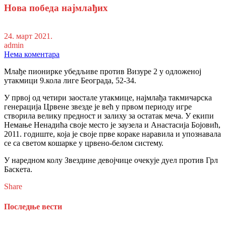
Нова победа најмлађих
24. март 2021.
admin
Нема коментара
Млађе пионирке убедљиве против Визуре 2 у одложеној
утакмици 9.кола лиге Београда, 52-34.
У првој од четири заостале утакмице, најмлађа такмичарска
генерација Црвене звезде је већ у првом периоду игре
створила велику предност и залиху за остатак меча. У екипи
Немање Ненадића своје место је заузела и Анастасија Бојовић,
2011. годиште, која је своје прве кораке наравила и упознавала
се са светом кошарке у црвено-белом систему.
У наредном колу Звездине девојчице очекује дуел против Грл
Баскета.
Share
Последње вести