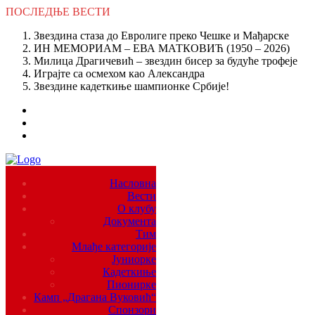
ПОСЛЕДЊЕ
ВЕСТИ
Звездина стаза до Евролиге преко Чешке и Мађарске
ИН МЕМОРИАМ – ЕВА МАТКОВИЋ (1950 – 2026)
Милица Драгичевић – звездин бисер за будуће трофеје
Играјте са осмехом као Александра
Звездине кадеткиње шампионке Србије!
Насловна
Вести
О клубу
Документа
Тим
Млађе категорије
Јуниорке
Кадеткиње
Пионирке
Камп „Драгана Вуковић“
Спонзори