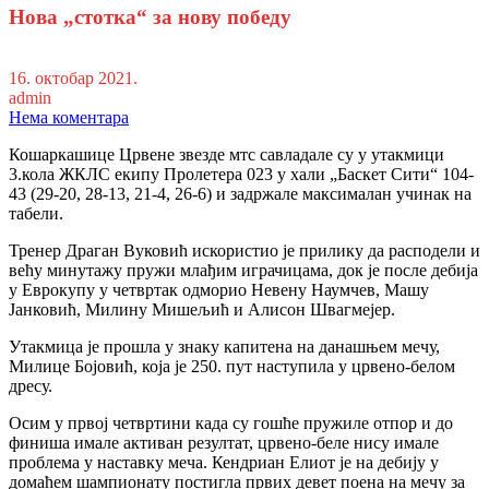
Нова „стотка“ за нову победу
16. октобар 2021.
admin
Нема коментара
Кошаркашице Црвене звезде мтс савладале су у утакмици
3.кола ЖКЛС екипу Пролетера 023 у хали „Баскет Сити“ 104-
43 (29-20, 28-13, 21-4, 26-6) и задржале максималан учинак на
табели.
Тренер Драган Вуковић искористио је прилику да расподели и
већу минутажу пружи млађим играчицама, док је после дебија
у Еврокупу у четвртак одморио Невену Наумчев, Машу
Јанковић, Милину Мишељић и Алисон Швагмејер.
Утакмица је прошла у знаку капитена на данашњем мечу,
Милице Бојовић, која је 250. пут наступила у црвено-белом
дресу.
Осим у првој четвртини када су гошће пружиле отпор и до
финиша имале активан резултат, црвено-беле нису имале
проблема у наставку меча. Кендриан Елиот је на дебију у
домаћем шампионату постигла првих девет поена на мечу за