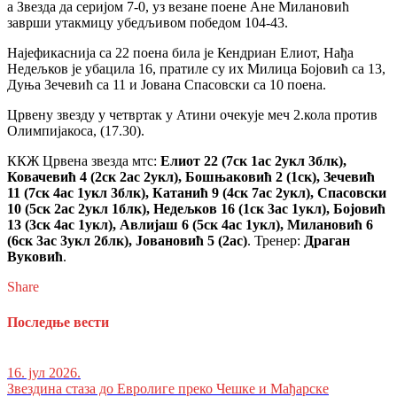
а Звезда да серијом 7-0, уз везане поене Ане Милановић
заврши утакмицу убедљивом победом 104-43.
Најефикаснија са 22 поена била је Кендриан Елиот, Нађа
Недељков је убацила 16, пратиле су их Милица Бојовић са 13,
Дуња Зечевић са 11 и Јована Спасовски са 10 поена.
Црвену звезду у четвртак у Атини очекује меч 2.кола против
Олимпијакоса, (17.30).
ККЖ Црвена звезда мтс:
Елиот 22 (7ск 1ас 2укл 3блк),
Ковачевић 4 (2ск 2ас 2укл), Бошњаковић 2 (1ск), Зечевић
11 (7ск 4ас 1укл 3блк), Катанић 9 (4ск 7ас 2укл), Спасовски
10 (5ск 2ас 2укл 1блк), Недељков 16 (1ск 3ас 1укл), Бојовић
13 (3ск 4ас 1укл), Авлијаш 6 (5ск 4ас 1укл), Милановић 6
(6ск 3ас 3укл 2блк), Јовановић 5 (2ас)
. Тренер:
Драган
Вуковић
.
Share
Последње вести
16. јул 2026.
Звездина стаза до Евролиге преко Чешке и Мађарске