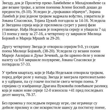
Звезду, док је Пролетер преко Ламбићеве и Михајловићеве са
две везане тројке, а затим поенима Јелене Боснић дошао до
предности, (9-10). Уследио је „тројкашки обрачун“, Зорана
Ламбић је још једном тројком задржала вођство, узвратила је
Јована Спасовски, Тојана Цукић погодила за 14-16. Уследила
је Звездина серија која је преломила сусрет у раној фази
утакмице. Нађа Недељков је покренула серију и убацила 7 од
13 поена у низу за 27-16, а четвртину су завршиле Милица
Бојовић и Марија Мршић за 29-20.
Другу четвртину Звезда је отворила серијом 9-0, уз седам
поена Милице Бојовић, (38-20). Уследили су везани поени
Марије Авлијаш и Дуње Зечевић, да би црвено-беле у новом
налету са 9-0 завршиле полувреме, Јована Спасовски је
потврдила 57-33.
У трећем кварталу, који је Нађа Недељков отворила тројком,
поред добре роле у нападу, Звезда је заиграла препознатљиво
и у одбрани, па су гошче постигле свега четири поена. У
серијама су изабранице Драгана Вуковића повећавале разлику,
која је након нове серије 12-0 износила +41 пред последњих
десет минута, 78-37.
Без промена у последњем периоду игре, све играчице су
добиле прилику и све искористиле шансу да постигну поене,