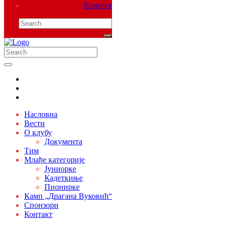
Контакт
Насловна
Вести
О клубу
Документа
Тим
Млађе категорије
Јуниорке
Кадеткиње
Пионирке
Камп „Драгана Вуковић“
Спонзори
Контакт