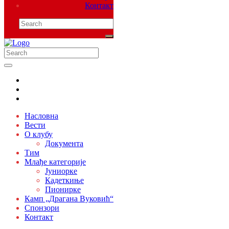
Контакт
Насловна
Вести
О клубу
Документа
Тим
Млађе категорије
Јуниорке
Кадеткиње
Пионирке
Камп „Драгана Вуковић“
Спонзори
Контакт