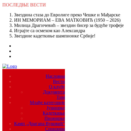
ПОСЛЕДЊЕ
ВЕСТИ
Звездина стаза до Евролиге преко Чешке и Мађарске
ИН МЕМОРИАМ – ЕВА МАТКОВИЋ (1950 – 2026)
Милица Драгичевић – звездин бисер за будуће трофеје
Играјте са осмехом као Александра
Звездине кадеткиње шампионке Србије!
Насловна
Вести
О клубу
Документа
Тим
Млађе категорије
Јуниорке
Кадеткиње
Пионирке
Камп „Драгана Вуковић“
Спонзори