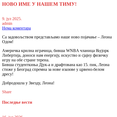
НОВО ИМЕ У НАШЕМ ТИМУ!
9. јул 2025.
admin
Нема коментара
Са задовољством представљамо наше ново појачање – Леона
Одом!
Америчка крилна играчица, бивша WNBA чланица Њујорк
Либертија, доноси нам енергију, искуство и сјајну физичку
игру на обе стране терена.
Бивша студенткиња Дјук-а и драфтована као 15. пик, Леона
стиже у Београд спремна за нове изазове у црвено-белом
дресу!
Добродошла у Звезду, Леона!
Share
Последње вести