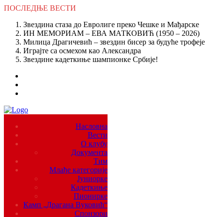
ПОСЛЕДЊЕ
ВЕСТИ
Звездина стаза до Евролиге преко Чешке и Мађарске
ИН МЕМОРИАМ – ЕВА МАТКОВИЋ (1950 – 2026)
Милица Драгичевић – звездин бисер за будуће трофеје
Играјте са осмехом као Александра
Звездине кадеткиње шампионке Србије!
Насловна
Вести
О клубу
Документа
Тим
Млађе категорије
Јуниорке
Кадеткиње
Пионирке
Камп „Драгана Вуковић“
Спонзори