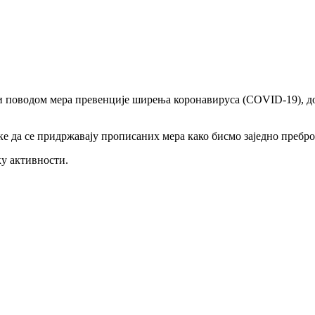
 поводом мера превенције ширења коронавируса (COVID-19), до 
е да се придржавају прописаних мера како бисмо заједно пребро
ку активности.