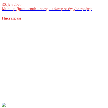
30. јун 2026.
Милица Драгичевић – звездин бисер за будуће трофеје
Инстаграм