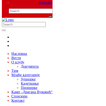
Контакт
Насловна
Вести
О клубу
Документа
Тим
Млађе категорије
Јуниорке
Кадеткиње
Пионирке
Камп „Драгана Вуковић“
Спонзори
Контакт