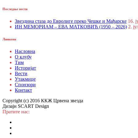
Последње вести
Звездина стаза до Евролиге преко Чешке и Мађарске
16. ј
ИН МЕМОРИАМ – ЕВА МАТКОВИЋ (1950 – 2026)
2. ју
Линкови
Насловна
О клубу
Тим
Историјат
Вести
Утакмице
Спонзори
Контакт
Copyright (c) 2016 ККЖ Црвена звезда
Дизајн SCART Design
Пратите нас: