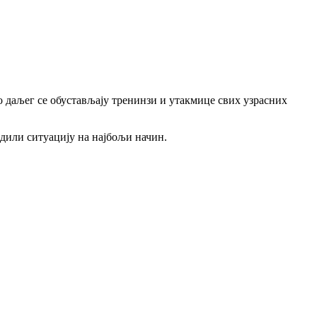
даљег се обустављају тренинзи и утакмице свих узрасних
дили ситуацију на најбољи начин.