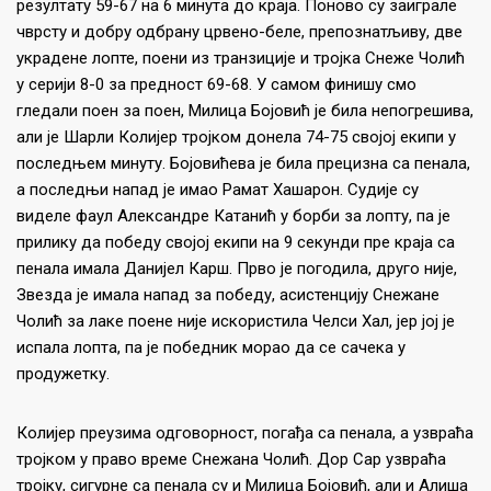
резултату 59-67 на 6 минута до краја. Поново су заиграле
чврсту и добру одбрану црвено-беле, препознатљиву, две
украдене лопте, поени из транзиције и тројка Снеже Чолић
у серији 8-0 за предност 69-68. У самом финишу смо
гледали поен за поен, Милица Бојовић је била непогрешива,
али је Шарли Колијер тројком донела 74-75 својој екипи у
последњем минуту. Бојовићева је била прецизна са пенала,
а последњи напад је имао Рамат Хашарон. Судије су
виделе фаул Александре Катанић у борби за лопту, па је
прилику да победу својој екипи на 9 секунди пре краја са
пенала имала Данијел Карш. Прво је погодила, друго није,
Звезда је имала напад за победу, асистенцију Снежане
Чолић за лаке поене није искористила Челси Хал, јер јој је
испала лопта, па је победник морао да се сачека у
продужетку.
Колијер преузима одговорност, погађа са пенала, а узвраћа
тројком у право време Снежана Чолић. Дор Сар узвраћа
тројку, сигурне са пенала су и Милица Бојовић, али и Алиша