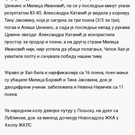
Џенкинс и Милица Ивановић, па се у последњи минут улази
резултатом 83-85. Александра Катанић је видела у корнеру
Тину Јаковину, која је сигурна за три поена (3/3 за три),
погаа и Алиша Џенкинс, а сада је последњи напад у рукама
Црвене звезде. Александра Катанић је искористила
простор за продор и поене, а на другој страни Милица
Ивановић није, није успела да убаци полагање, Челси Хал је
ухватила лопту и сачувала победу нашем тиму.
Управо је Хал била и најефикаснија са 16 поена, поен мање
су убациле Милица Бојовић и Тина Јаковина, док је
двоцифрени учинак забележила и Невена Наумчев са 11
поена.
Уа наредном колу девојке путују у Пољску, на дуел са
Лублином, док за викенд дочекују Новосадску ЖКА у
4.колу ЖКЛС.