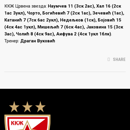
ККЖ Црвена звезда:
Наумчев 11 (3ск 2ас), Хал 16 (2ск
1ас 3укл), Чорто, Богићевић 7 (2ск 1ас), Зечевић (1ас),
Катанић 7 (7ск 6ас 2укл), Недељков (1ск), Бојовић 15
(4ск 4ас 1укл), Мишељић 7 (6ск 4ас), Јаковина 15 (3ск
3ас), Чолић 8 (4ск 9ас), Аифува 2 (4ск 1укл 1блк)
.
Тренер:
Драган Вуковић
SHARE