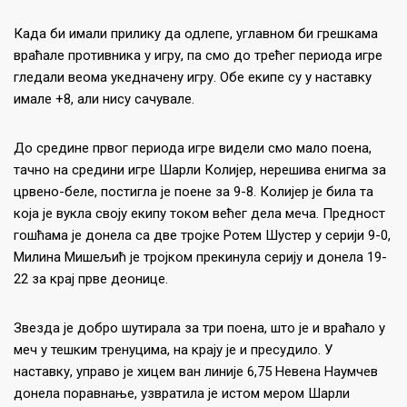
Када би имали прилику да одлепе, углавном би грешкама
враћале противника у игру, па смо до трећег периода игре
гледали веома укедначену игру. Обе екипе су у наставку
имале +8, али нису сачувале.
До средине првог периода игре видели смо мало поена,
тачно на средини игре Шарли Колијер, нерешива енигма за
црвено-беле, постигла је поене за 9-8. Колијер је била та
која је вукла своју екипу током већег дела меча. Предност
гошћама је донела са две тројке Ротем Шустер у серији 9-0,
Милина Мишељић је тројком прекинула серију и донела 19-
22 за крај прве деонице.
Звезда је добро шутирала за три поена, што је и враћало у
меч у тешким тренуцима, на крају је и пресудило. У
наставку, управо је хицем ван линије 6,75 Невена Наумчев
донела поравнање, узвратила је истом мером Шарли