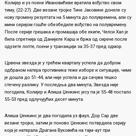
Колијер и уз поене Ивановићеве вратила вођство свом
тиму, (22-27). Две везане тројке Тине Јаковине донеле су
нову промену резултата на 5 минута до полувремена, али су
мини серијом гошће обезбедиле вођство на полувремену.
После серије грешака и промашаја обе екипе, Челси Хал је
била спретнија од Данијеле Карш и бржа од сирене после
одузете лопте, поени у транзицији за 35-37 пред одмор.
Црвена звезда је у трећем кварталу успела да добром
одбраном натера противника теже изборе и ситуације, чиме
је дошла до 51-44, али није успела и да сачува тешко
стечену разлику. У последња два минута, Звезда није
погодила, Колијер и Алиша Џенкинс јесу па је 55-48 постало
55-53 пред одлучујућих десет минута.
Алиша Џенкинс је два погодила уз фаул, Дор Сар две
везане тројке, затим је поново Џенкинс потврдила серију
која је натерала Драгана Вуковића на тајм-аут при