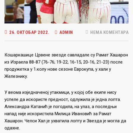
26. ОКТОБАР 2022.
ADMIN
НЕМА КОМЕНТАРА
Кошаркашице Црвене звезде савладале су Рамат Хашарон
из Израела 88-87 (76-76; 19-22, 16-15, 20-16, 21-23) после
продужетка у 1.колу нове сезоне Еврокупа, у хали у
Железнику.
У веома изједначеној утакмици, у којој обе екипе нису
успеле да искористе предност, одлужила је једна лопта.
Александра Катанић је погодила, на улаз, а последњи
напад није искористила Милица Ивановић за Рамат
Хашарон. Челси Хал је ухватила лопту и Звезда је могла да
одахне.