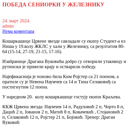
ПОБЕДА СЕНИОРКИ У ЖЕЛЕЗНИКУ
24. март 2024.
admin
Нема коментара
Кошаркашице Црвене звезде савладале су екипу Студент-а из
Ниша у 19.колу ЖКЛС у хали у Железнику, са резултатом 80-
64 (15-14, 27-19, 21-15, 17-16).
Изабранице Драгана Вуковића добро су отворили утакмицу и
рутински је привели крају и остварили победу.
Најефикаснија је поново била Ким Ројстер са 21 поеном, а
пратиле су је Невена Наумчев са 14 и Тина Селаковиђ са
постигнутим 12 поена.
У наредном 20. колу кошаркашице гостују екипи Краљева.
ККЖ Црвена звезда: Наумчев 14 п, Радуловић 2 п, Чорто 8 п,
Дацић 2 п, Јованов 2 п, Матић 8 п, Ковачевић , Стојановић 2
п, Селаковић 12 п, Ројстер 21 п, Бојовић. Тренер: Драган
Вуковић