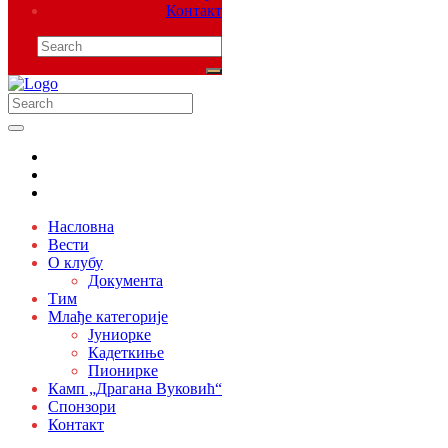
Контакт
Насловна
Вести
О клубу
Документа
Тим
Млађе категорије
Јуниорке
Кадеткиње
Пионирке
Камп „Драгана Вуковић“
Спонзори
Контакт