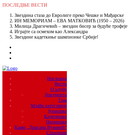
ПОСЛЕДЊЕ
ВЕСТИ
Звездина стаза до Евролиге преко Чешке и Мађарске
ИН МЕМОРИАМ – ЕВА МАТКОВИЋ (1950 – 2026)
Милица Драгичевић – звездин бисер за будуће трофеје
Играјте са осмехом као Александра
Звездине кадеткиње шампионке Србије!
Насловна
Вести
О клубу
Документа
Тим
Млађе категорије
Јуниорке
Кадеткиње
Пионирке
Камп „Драгана Вуковић“
Спонзори