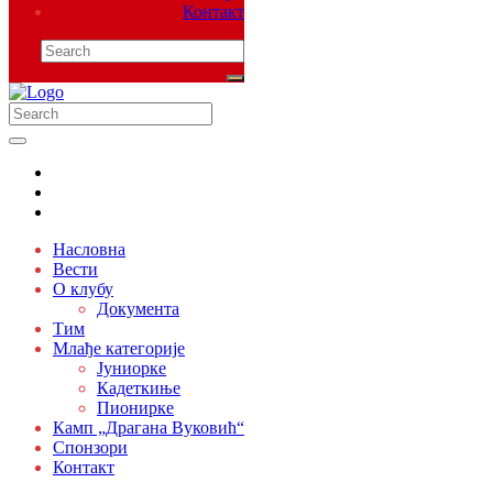
Контакт
Насловна
Вести
О клубу
Документа
Тим
Млађе категорије
Јуниорке
Кадеткиње
Пионирке
Камп „Драгана Вуковић“
Спонзори
Контакт