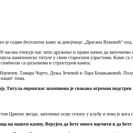
 је седми бесплатни камп за девојчице „Драгана Вуковић“ под 
 20 часова очекује нас лепо дружење и прави начин да започнемо 
а освојила шампионске титуле у свим старосним узрастима. Камп
ј симбиози са циљевима и структуром кампа.
Наумчев, Тамара Чорто, Дуња Зечевић и Лара Бошњаковић. Пола
 нашег тима.
у. Титула европског шампиона је свакако огроман подстрек за 
м Црвене звезде, започиње осму сезону у клубу и неко је кога н
чица на нашем кампу. Верујем да ћете много научити и да ћет