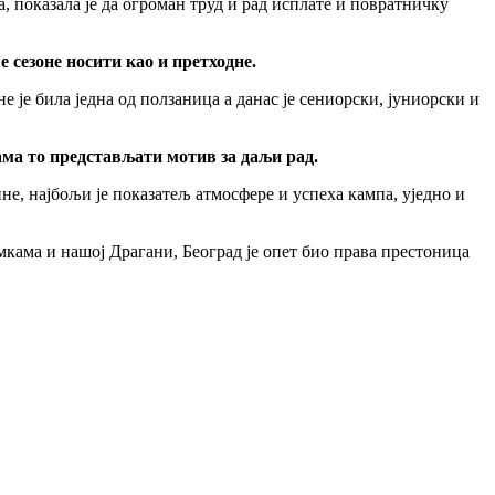
, показала је да огроман труд и рад исплате и повратничку
 сезоне носити као и претходне.
 је била једна од ползаница а данас је сениорски, јуниорски и
 вама то представљати мотив за даљи рад.
не, најбољи је показатељ атмосфере и успеха кампа, уједно и
кама и нашој Драгани, Београд је опет био права престоница