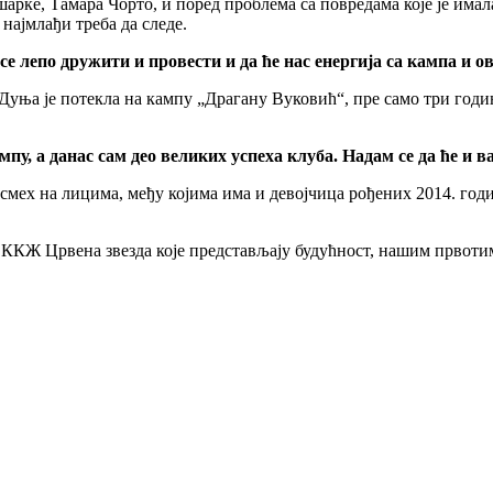
арке, Тамара Чорто, и поред проблема са повредама које је имала
најмлађи треба да следе.
 лепо дружити и провести и да ће нас енергија са кампа и ове
Дуња је потекла на кампу „Драгану Вуковић“, пре само три године
ампу, а данас сам део великих успеха клуба. Надам се да ће и
смех на лицима, међу којима има и девојчица рођених 2014. годи
ККЖ Црвена звезда које представљају будућност, нашим првотим