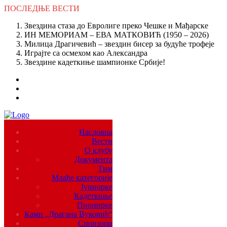
ПОСЛЕДЊЕ
ВЕСТИ
Звездина стаза до Евролиге преко Чешке и Мађарске
ИН МЕМОРИАМ – ЕВА МАТКОВИЋ (1950 – 2026)
Милица Драгичевић – звездин бисер за будуће трофеје
Играјте са осмехом као Александра
Звездине кадеткиње шампионке Србије!
Насловна
Вести
О клубу
Документа
Тим
Млађе категорије
Јуниорке
Кадеткиње
Пионирке
Камп „Драгана Вуковић“
Спонзори