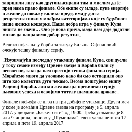
завршили лигу као другопласирани тим и мислим да је
пред нама право финале. Обе екипе су младе, пуне енергије
и жељне да покажу колико вреде, имају доста
репрезентативки у млађим категоријама које су будућност
наше женске кошарке. Наша добра игра у финалу Купа
ништа не значи… Ово је нова прича, мада нам даје додатни
мотив да направимо добар резултат
„.
Велико појачање у борби за титулу Биљана Стјепановић
очекује тешку финалну серију.
„
Изузимајући последњу утакмицу финала Купа, сви дуели
у току сезоне између Црвене звезде и Кораћа били су
неизвесни, тако да нам престоји тешка финална серија.
Мораћемо много да уложимо како би смо остварили оно
што као колектив дуго чекамо. Веома поштујемо екипу
Радивој Кораћа. али ми желимо да прекинемо серију
њихових успеха и освојимо титулу шампиона државе
„.
Финале плеј-офа се игра на три добијене утакмице. Други меч
у коме је домаћин Црвене звезда на програму је 5. априла
2017. у дворани „Баскет сити“ од 19:00. Трећа утакмица је 8.
или 9. априла, поново у „Шумицама“, евентуална четврта 12.
априла и пета 19. априла 2017.