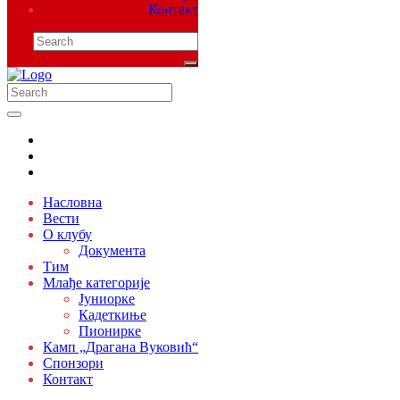
Контакт
Насловна
Вести
О клубу
Документа
Тим
Млађе категорије
Јуниорке
Кадеткиње
Пионирке
Камп „Драгана Вуковић“
Спонзори
Контакт