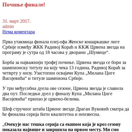
Почиње финале!
31. март 2017.
admin
Нема коментара
Прва утакмица финала плеј-офа Женске кошаркашке лиге
Србије између ЖКК Радивој Кораћ и ККЖ Црвена звезда на
програму је сутра од 18 часова у дворани „Шумице“.
Борба за најважнији трофеј почиње. Црвена звезда се бори за
шампионску титулу на коју чека 13 година, Радивој Кораћ за
четврту у низу. Узастопни освајачи Купа „Милана Циге
Васојевића“ и титуле шампиона Србије.
У три међусобна дуела ове сезоне, Црвена звезда је славила
два пут. Последњи дуел у финалу Купа „Милана Циге
Васојевића“ припао је црвено-белима.
Шеф стручног штаба Црвене звезде Драган Вуковић сматра да
ће финална серија бити квалитетна и неизвесна.
„
Очекује нас тешка серија са екипом која је кроз сезону
показала највише и завршила на првом месту. Ми смо