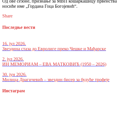
Од ове сезоне, признање за МВП кошаркашицу првенства
носиће име „Гордана Гоца Богојевић“.
Share
Последње вести
16. јул 2026.
Звездина стаза до Евролиге преко Чешке и Мађарске
2. јул 2026.
ИН МЕМОРИАМ – ЕВА МАТКОВИЋ (1950 – 2026)
30. јун 2026.
Милица Драгичевић – звездин бисер за будуће трофеје
Инстаграм