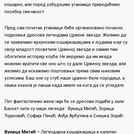
кошарке, али поред узбудљиве утакмице приредићемо
посебну свечаност.
Пред сам почетак утакмице биће организовано почасно
подизање дресова легендама Црвене звезде. Желимо да
се захвалимо врхунским кошаркашицама и људима које су
своју младост посветиле Црвеној звезди и самим тим
обогатиле историју клуба. Не верујемо да им икада
можемо вратити све оно што су дале Црвеној звезди, али
желимо да искажемо поштовање према свим њиховим
успесима. Баш оне су стуб наше црвено-беле породице, а
сваки изазов је лакши када имате на кога да се угледате.
Пет фантастичних жена чији ће се дресови подићи у хали
Баскет сити су наше легенде : Вукица Митић, Зорица
Ђурковић, Софија Пекић, Анђа Арбутина и Снешка Зорић.
Вукица Митић
– Легендарна кошаркашица и капитен