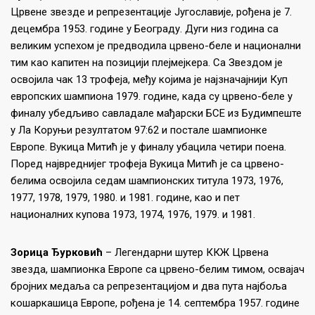
Црвене звезде и репрезентације Југославије, рођена је 7.
децембра 1953. године у Београду. Дуги низ година са
великим успехом је предводила црвено-беле и национални
тим као капитен на позицији плејмејкера. Са Звездом је
освојила чак 13 трофеја, међу којима је најзначајнији Куп
европских шампиона 1979. године, када су црвено-беле у
финалу убедљиво савладале мађарски БСЕ из Будимпеште
у Ла Коруњи резултатом 97:62 и постале шампионке
Европе. Вукица Митић је у финалу убацила четири поена.
Поред највреднијег трофеја Вукица Митић је са црвено-
белима освојила седам шампионских титула 1973, 1976,
1977, 1978, 1979, 1980. и 1981. године, као и пет
националних купова 1973, 1974, 1976, 1979. и 1981.
Зорица Ђурковић
– Легендарни шутер ККЖ Црвена
звезда, шампионка Европе са црвено-белим тимом, освајач
бројних медаља са репрезентацијом и два пута најбоља
кошаркашица Европе, рођена је 14. септембра 1957. године