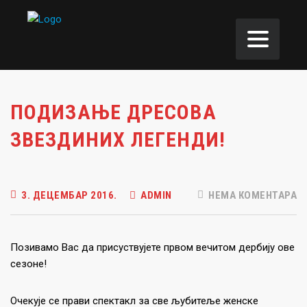
ПОДИЗАЊЕ ДРЕСОВА
ЗВЕЗДИНИХ ЛЕГЕНДИ!
3. ДЕЦЕМБАР 2016.
ADMIN
НЕМА КОМЕНТАРА
Позивамо Вас да присуствујете првом вечитом дербију ове
сезоне!
Очекује се прави спектакл за све љубитеље женске