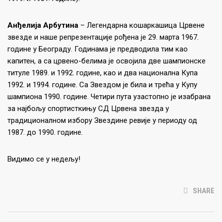
Анђелија Арбутина
– Легендарна кошаркашица Црвене
звезде и наше репрезентације рођена је 29. марта 1967.
године у Београду. Годинама је предводила тим као
капитен, а са црвено-белима је освојила две шампионске
титуле 1989. и 1992. године, као и два национална Купа
1992. и 1994. године. Са Звездом је била и трећа у Купу
шампиона 1990. године. Четири пута узастопно је изабрана
за најбољу спортисткињу СД Црвена звезда у
традиционалном избору Звездине ревије у периоду од
1987. до 1990. године.
Видимо се у недељу!
SHARE