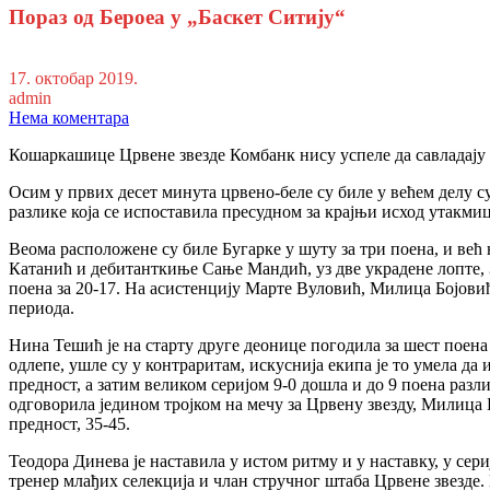
Пораз од Бероеа у „Баскет Ситију“
17. октобар 2019.
admin
Нема коментара
Кошаркашице Црвене звезде Комбанк нису успеле да савладају ак
Осим у првих десет минута црвено-беле су биле у већем делу су
разлике која се испоставила пресудном за крајњи исход утакмиц
Веома расположене су биле Бугарке у шуту за три поена, и већ
Катанић и дебитанткиње Сање Мандић, уз две украдене лопте, Зв
поена за 20-17. На асистенцију Марте Вуловић, Милица Бојовић 
периода.
Нина Тешић је на старту друге деонице погодила за шест поена
одлепе, ушле су у контраритам, искуснија екипа је то умела да
предност, а затим великом серијом 9-0 дошла и до 9 поена раз
одговорила једином тројком на мечу за Црвену звезду, Милица 
предност, 35-45.
Теодора Динева је наставила у истом ритму и у наставку, у сер
тренер млађих селекција и члан стручног штаба Црвене звезде.