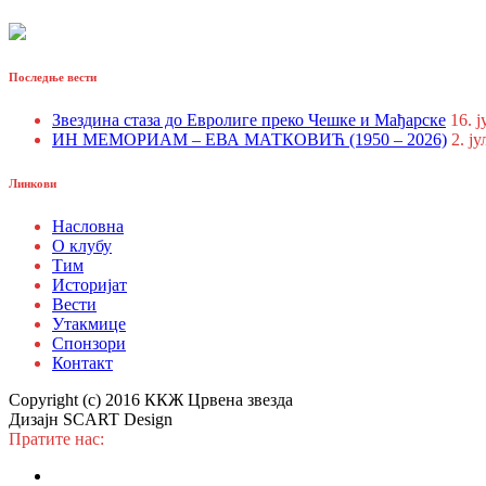
Последње вести
Звездина стаза до Евролиге преко Чешке и Мађарске
16. ј
ИН МЕМОРИАМ – ЕВА МАТКОВИЋ (1950 – 2026)
2. ју
Линкови
Насловна
О клубу
Тим
Историјат
Вести
Утакмице
Спонзори
Контакт
Copyright (c) 2016 ККЖ Црвена звезда
Дизајн SCART Design
Пратите нас: