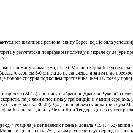
туелног шампиона региона, екипу Берое, која је била успешнија у
срета у резултатски подређеном положају и морале су да јуре пр
е.
 након три минута имале +6, (7-13). Милица Бојовић је успела д
езда је серијом 6-0 стигла до изједначења, а затим и до преокре
је поново сигурна под кошем противника, њен 11. поен у првој ч
 предности (24-18), али нису изабранице Драгана Вуковића иско
 искористи, па је лаким поенима у транзицији и у мини серијама,
лике на свом конту, (30-39). Додатан проблем су била три фаула
Бојовић са пенала, али су Челси Ли и Теодора Динева у контри з
ији од 7 убацила је пет везаних поена и донела +15 (37-52) екип
 Мишељић је погодила 2+1, затим је уследио дуг период без поен