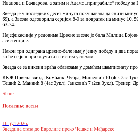
Иванова и Бачварова, а затим и Адамс „приграбиле“ победу за Б
Звезда је у последњих десет минута покушавала да снизи минус 
69), а Звезда одговорила серијом 8-0 за повратак на минус 10, 
63-74.
Најефикаснија у редовима Црвене звезде је била Милица Бојови
асистенције.
Након три одиграна црвено-беле имају једну победу и два пор
ко ће се још прикључити са истим успехом.
Звезда се за викенд враћа обавезама у домаћем шампионату пр
ККЖ Црвена звезда Комбанк: Чубра, Мишељић 10 (4ск 2ас 1укл 1бл
Тешић 2, Мандић 8 (4ас 3укл), Јанковић 7 (2ск 3укл). Тренер: 
Share
Последње вести
16. јул 2026.
Звездина стаза до Евролиге преко Чешке и Мађарске