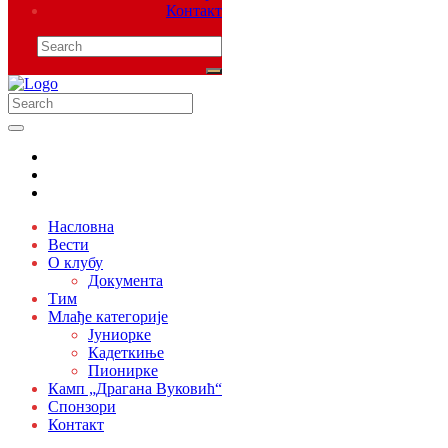
Контакт
Насловна
Вести
О клубу
Документа
Тим
Млађе категорије
Јуниорке
Кадеткиње
Пионирке
Камп „Драгана Вуковић“
Спонзори
Контакт