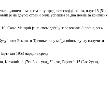
нала „донела“ максималну предност својој екипи, плус 18 (51-
ловић је на другој страни била успешна за два поена за коначних
10. Сања Мандић је на свом дебију забележила 8 поена, уз 4
 Будућност Бемакс и Трешњевка у међусобном дуелу одлучити
Партизан 1953 наредне среде.
 Катанић 11 (7ск 3ас 1укл), Чорто, Бојовић 15 (2ас 2укл),