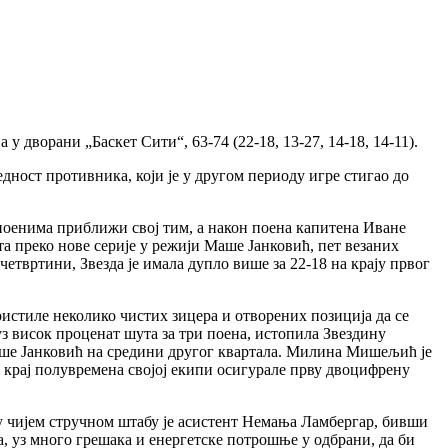
 дворани „Баскет Сити“, 63-74 (22-18, 13-27, 14-18, 14-11).
едност противника, који је у другом периоду игре стигао до
а поенима приближи свој тим, а након поена капитена Иване
та преко нове серије у режији Маше Јанковић, пет везаних
етвртини, Звезда је имала дупло више за 22-18 на крају првог
ристиле неколико чистих зицера и отворених позиција да се
 уз висок проценат шута за три поена, истопила Звездину
 Маше Јанковић на средини другог квартала. Милина Мишељић је
а крај полувремена својој екипи осигурале прву двоцифрену
и у чијем стручном штабу је асистент Немања Ламбергар, бивши
а, уз много грешака и енергетске потрошње у одбрани, да би