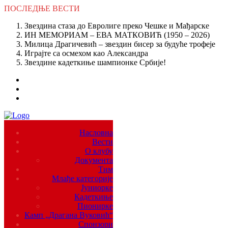
ПОСЛЕДЊЕ
ВЕСТИ
Звездина стаза до Евролиге преко Чешке и Мађарске
ИН МЕМОРИАМ – ЕВА МАТКОВИЋ (1950 – 2026)
Милица Драгичевић – звездин бисер за будуће трофеје
Играјте са осмехом као Александра
Звездине кадеткиње шампионке Србије!
Насловна
Вести
О клубу
Документа
Тим
Млађе категорије
Јуниорке
Кадеткиње
Пионирке
Камп „Драгана Вуковић“
Спонзори