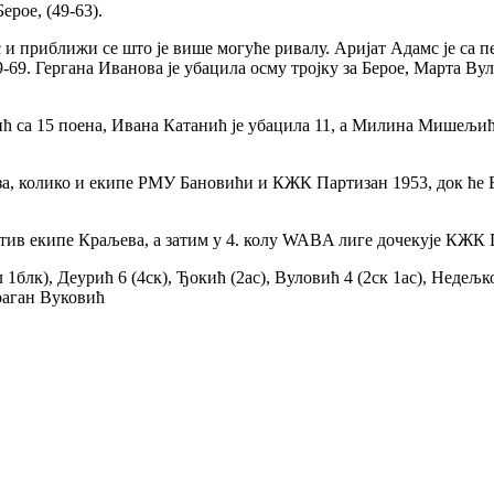
ерое, (49-63).
и приближи се што је више могуће ривалу. Аријат Адамс је са пе
59-69. Гергана Иванова је убацила осму тројку за Берое, Марта Ву
ћ са 15 поена, Ивана Катанић је убацила 11, а Милина Мишељић 
аза, колико и екипе РМУ Бановићи и КЖК Партизан 1953, док ће
отив екипе Краљева, а затим у 4. колу WABA лиге дочекује КЖК 
к), Деурић 6 (4ск), Ђокић (2ас), Вуловић 4 (2ск 1ас), Недељков,
Драган Вуковић