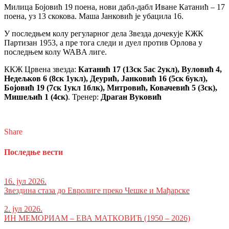
Милица Бојовић 19 поена, нови дабл-дабл Иване Катанић – 17
поена, уз 13 скокова. Маша Јанковић је убацила 16.
У последњем колу регуларног дела Звезда дочекује КЖК
Партизан 1953, а пре тога следи и дуел против Орлова у
последњем колу WABA лиге.
ККЖ Црвена звезда:
Катанић 17 (13ск 5ас 2укл), Вуловић 4,
Недељков 6 (8ск 1укл), Деурић, Јанковић 16 (5ск 6укл),
Бојовић 19 (7ск 1укл 1блк), Митровић, Ковачевић 5 (3ск),
Мишељић 1 (4ск)
. Тренер:
Драган Вуковић
Share
Последње вести
16. јул 2026.
Звездина стаза до Евролиге преко Чешке и Мађарске
2. јул 2026.
ИН МЕМОРИАМ – ЕВА МАТКОВИЋ (1950 – 2026)