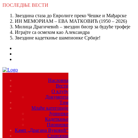
ПОСЛЕДЊЕ
ВЕСТИ
Звездина стаза до Евролиге преко Чешке и Мађарске
ИН МЕМОРИАМ – ЕВА МАТКОВИЋ (1950 – 2026)
Милица Драгичевић – звездин бисер за будуће трофеје
Играјте са осмехом као Александра
Звездине кадеткиње шампионке Србије!
Насловна
Вести
О клубу
Документа
Тим
Млађе категорије
Јуниорке
Кадеткиње
Пионирке
Камп „Драгана Вуковић“
Спонзори