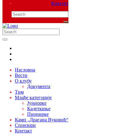
Контакт
Насловна
Вести
О клубу
Документа
Тим
Млађе категорије
Јуниорке
Кадеткиње
Пионирке
Камп „Драгана Вуковић“
Спонзори
Контакт