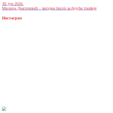
30. јун 2026.
Милица Драгичевић – звездин бисер за будуће трофеје
Инстаграм