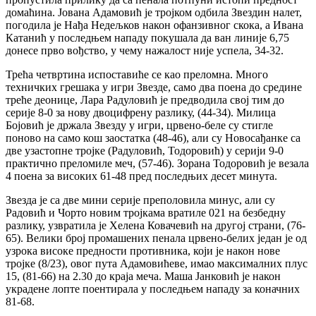
домаћина. Јована Адамовић је тројком одбила Звездин налет,
погодила је Нађа Недељков након офанзивног скока, а Ивана
Катанић у последњем нападу покушала да ван линије 6,75
донесе прво вођство, у чему нажалост није успела, 34-32.
Трећа четвртина испоставиће се као преломна. Много
техничких грешака у игри Звезде, само два поена до средине
треће деонице, Лара Радуловић је предводила свој тим до
серије 8-0 за нову двоцифрену разлику, (44-34). Милица
Бојовић је држала Звезду у игри, црвено-беле су стигле
поново на само кош заостатка (48-46), али су Новосађанке са
две узастопне тројке (Радуловић, Тодоровић) у серији 9-0
практично преломиле меч, (57-46). Зорана Тодоровић је везала
4 поена за високих 61-48 пред последњих десет минута.
Звезда је са две мини серије преполовила минус, али су
Радовић и Чорто новим тројкама вратиле 021 на безбедну
разлику, узвратила је Хелена Ковачевић на другој страни, (76-
65). Велики број промашених пенала црвено-белих један је од
узрока високе предности противника, који је након нове
тројке (8/23), овог пута Адамовићеве, имао максималних плус
15, (81-66) на 2.30 до краја меча. Маша Јанковић је након
украдене лопте поентирала у последњем нападу за коначних
81-68.