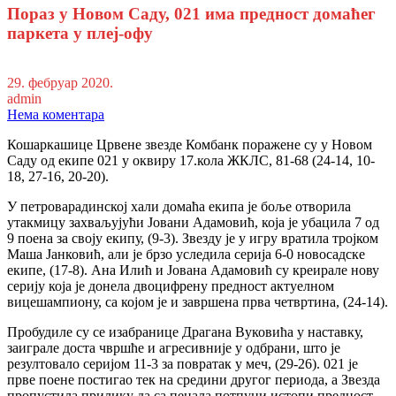
Пораз у Новом Саду, 021 има предност домаћег
паркета у плеј-офу
29. фебруар 2020.
admin
Нема коментара
Кошаркашице Црвене звезде Комбанк поражене су у Новом
Саду од екипе 021 у оквиру 17.кола ЖКЛС, 81-68 (24-14, 10-
18, 27-16, 20-20).
У петроварадинској хали домаћа екипа је боље отворила
утакмицу захваљујући Јовани Адамовић, која је убацила 7 од
9 поена за своју екипу, (9-3). Звезду је у игру вратила тројком
Маша Јанковић, али је брзо уследила серија 6-0 новосадске
екипе, (17-8). Ана Илић и Јована Адамовић су креирале нову
серију која је донела двоцифрену предност актуелном
вицешампиону, са којом је и завршена прва четвртина, (24-14).
Пробудиле су се изабранице Драгана Вуковића у наставку,
заиграле доста чвршће и агресивније у одбрани, што је
резултовало серијом 11-3 за повратак у меч, (29-26). 021 је
прве поене постигао тек на средини другог периода, а Звезда
пропустила прилику да са пенала потпуни истопи предност