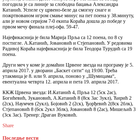
погодила је са линије за слободна бацања Александра
Катанић. Успеле су црвено-беле да смогну снаге и
пожртвованом игром смање минус на пет поена у 38.минуту,
али је новом серијом 7-0 екипа Кораћа дошла до победе у
првом мечу финала плеј-офа. 59-47.
Најефикаснија је била Марија Прља са 12 поена, по 8 су
постигле. А.Катанић, Јовановић и Стјепановић. У редовима
Радивој Кораћа најефикаснија је била Теодора Турудић са 19
поена.
Други меч у коме је домаћин Црвене звезда на програму је 5.
априла 2017. у дворани „Баскет сити“ од 19:00. Трећа
утакмица је 8. или 9. априла, поново у „Шумицама“,
евентуална четврта 12. априла и пета 19. априла 2017.
ККЖ Црвена звезда: И.Катанић 4, Прља 12 (5ск 2ас),
Богићевић, Зукановић, А.Катанић 8 (8ск 3ас 3укл), Ћирић 2
(2ск), Наумчев (2укл), Бојовић 2 (2ск), Ђорђевић 2(8ск 2блк),
Стјепановић 8 (6ск 2укл 3блк), Јовановић 8 (2ас), Мишељић 3
(3ск 3ас). Тренер: Драган Вуковић.
Share
Последње вести