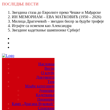
ПОСЛЕДЊЕ
ВЕСТИ
Звездина стаза до Евролиге преко Чешке и Мађарске
ИН МЕМОРИАМ – ЕВА МАТКОВИЋ (1950 – 2026)
Милица Драгичевић – звездин бисер за будуће трофеје
Играјте са осмехом као Александра
Звездине кадеткиње шампионке Србије!
Насловна
Вести
О клубу
Документа
Тим
Млађе категорије
Јуниорке
Кадеткиње
Пионирке
Камп „Драгана Вуковић“
Спонзори