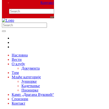
Контакт
Насловна
Вести
О клубу
Документа
Тим
Млађе категорије
Јуниорке
Кадеткиње
Пионирке
Камп „Драгана Вуковић“
Спонзори
Контакт