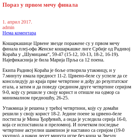
Пораз у првом мечу финала
1. април 2017.
admin
Нема коментара
Кошаркашице Црвене звезде поражене су у првом мечу
финала плеј-офа Женске кошаркашке лиге Србије од Радивој
Кораћа у „Шумицама“, 59-47 (15-12, 10-13, 18-2, 16-19).
Најефикаснија је била Марија Прља са 12 поена.
Екипа Радивој Кораћа је боље отворила утакмицу, и у
7.минуту имала предност 11-2. Црвено-беле су успеле да се
консолидују до краја прве четвртине и дођу до резултатског
егала, а затим и да поведу средином друге четвртине серијом
9-0, коју су решиле у своју корист и отишле на одмор са
минималном предношћу, 26-25.
Утакмица је решена у трећој четвртини, коју су домаћи
решили у своју корист 18-2. Једине поене за црвено-беле
постигла је Мина Ђорђевић, а онда је уследила серија 16-0,
која се испоставила и преломној. И почетком последње
четвртине актуелни шампион је наставио са серијом (19-0
укупно), а након десет минута игре без коша за Звезду