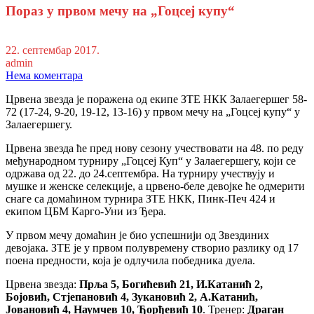
Пораз у првом мечу на „Гоцсеј купу“
22. септембар 2017.
admin
Нема коментара
Црвена звезда је поражена од екипе ЗТЕ НКК Залаегершег 58-
72 (17-24, 9-20, 19-12, 13-16) у првом мечу на „Гоцсеј купу“ у
Залаегершегу.
Црвена звезда ће пред нову сезону учествовати на 48. по реду
међународном турниру „Гоцсеј Куп“ у Залаегершегу, који се
одржава од 22. до 24.септембра. На турниру учествују и
мушке и женске селекције, а црвено-беле девојке ће одмерити
снаге са домаћином турнира ЗТЕ НКК, Пинк-Печ 424 и
екипом ЦБМ Карго-Уни из Ђера.
У првом мечу домаћин је био успешнији од Звездиних
девојака. ЗТЕ је у првом полувремену створио разлику од 17
поена предности, која је одлучила победника дуела.
Црвена звезда:
Прља 5, Богићевић 21, И.Катанић 2,
Бојовић, Стјепановић 4, Зукановић 2, А.Катанић,
Јовановић 4, Наумчев 10, Ђорђевић 10
. Тренер:
Драган