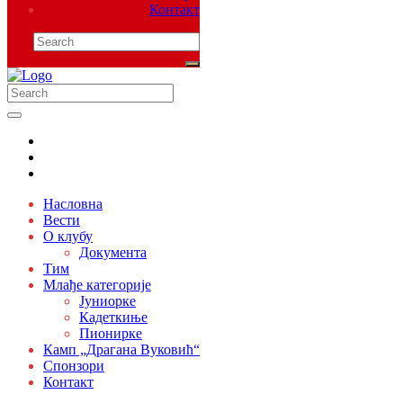
Контакт
Насловна
Вести
О клубу
Документа
Тим
Млађе категорије
Јуниорке
Кадеткиње
Пионирке
Камп „Драгана Вуковић“
Спонзори
Контакт