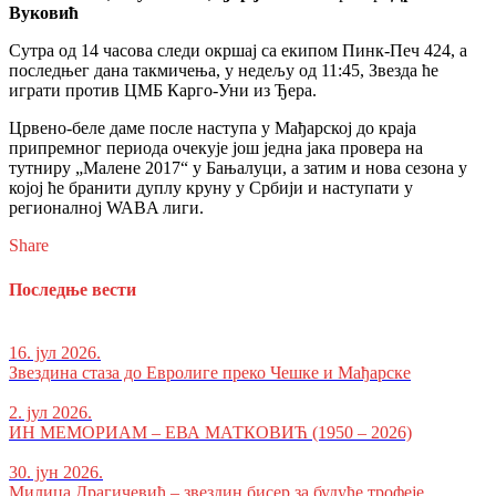
Вуковић
Сутра од 14 часова следи окршај са екипом Пинк-Печ 424, а
последњег дана такмичења, у недељу од 11:45, Звезда ће
играти против ЦМБ Карго-Уни из Ђера.
Црвено-беле даме после наступа у Мађарској до краја
припремног периода очекује још једна јака провера на
тутниру „Малене 2017“ у Бањалуци, а затим и нова сезона у
којој ће бранити дуплу круну у Србији и наступати у
регионалној WABA лиги.
Share
Последње вести
16. јул 2026.
Звездина стаза до Евролиге преко Чешке и Мађарске
2. јул 2026.
ИН МЕМОРИАМ – ЕВА МАТКОВИЋ (1950 – 2026)
30. јун 2026.
Милица Драгичевић – звездин бисер за будуће трофеје