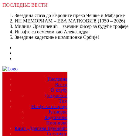
ПОСЛЕДЊЕ
ВЕСТИ
Звездина стаза до Евролиге преко Чешке и Мађарске
ИН МЕМОРИАМ – ЕВА МАТКОВИЋ (1950 – 2026)
Милица Драгичевић – звездин бисер за будуће трофеје
Играјте са осмехом као Александра
Звездине кадеткиње шампионке Србије!
Насловна
Вести
О клубу
Документа
Тим
Млађе категорије
Јуниорке
Кадеткиње
Пионирке
Камп „Драгана Вуковић“
Спонзори