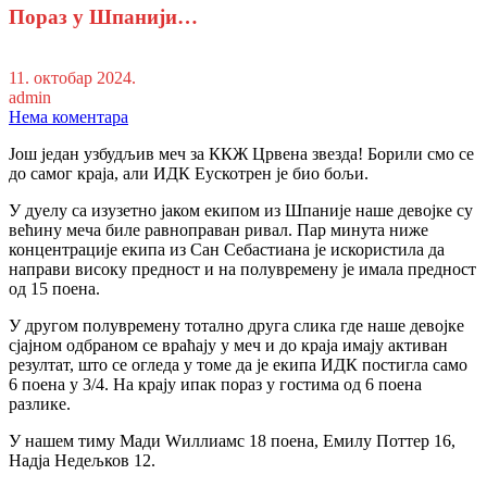
Пораз у Шпанији…
11. октобар 2024.
admin
Нема коментара
Још један узбудљив меч за ККЖ Црвена звезда! Борили смо се
до самог краја, али ИДК Еускотрен је био бољи.
У дуелу са изузетно јаком екипом из Шпаније наше девојке су
већину меча биле равноправан ривал. Пар минута ниже
концентрације екипа из Сан Себастиана је искористила да
направи високу предност и на полувремену је имала предност
од 15 поена.
У другом полувремену тотално друга слика где наше девојке
сјајном одбраном се враћају у меч и до краја имају активан
резултат, што се огледа у томе да је екипа ИДК постигла само
6 поена у 3/4. На крају ипак пораз у гостима од 6 поена
разлике.
У нашем тиму Мади Wиллиамс 18 поена, Емилy Поттер 16,
Надја Недељков 12.