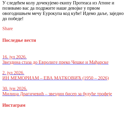
У следећем колу дочекујемо екипу Протеаса из Атине и
позивамо вас да подржите наше девојке у првом
овогодишњем мечу Еурокупа код куће! Идемо даље, заједно
до победе!
Share
Последње вести
16. јул 2026.
Звездина стаза до Евролиге преко Чешке и Мађарске
2. јул 2026.
ИН МЕМОРИАМ – ЕВА МАТКОВИЋ (1950 – 2026)
30. јун 2026.
Милица Драгичевић – звездин бисер за будуће трофеје
Инстаграм