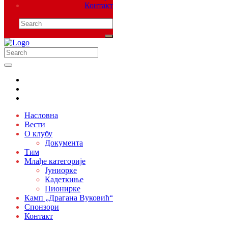
Контакт
Насловна
Вести
О клубу
Документа
Тим
Млађе категорије
Јуниорке
Кадеткиње
Пионирке
Камп „Драгана Вуковић“
Спонзори
Контакт