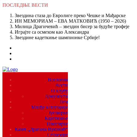
ПОСЛЕДЊЕ
ВЕСТИ
Звездина стаза до Евролиге преко Чешке и Мађарске
ИН МЕМОРИАМ – ЕВА МАТКОВИЋ (1950 – 2026)
Милица Драгичевић – звездин бисер за будуће трофеје
Играјте са осмехом као Александра
Звездине кадеткиње шампионке Србије!
Насловна
Вести
О клубу
Документа
Тим
Млађе категорије
Јуниорке
Кадеткиње
Пионирке
Камп „Драгана Вуковић“
Спонзори